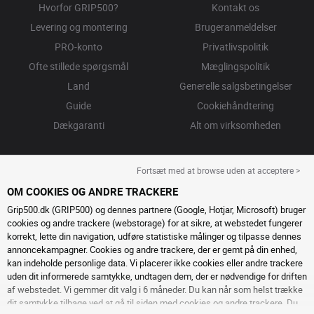
Hvorfor GRIP500?
Kontakt os
Levering og montering
Brugeranmeldelser
PRO-konto
Privatlivspolitik
Ofte stillede spørgsmål
Mæglingspolitik
Land
Generelle salgsbetingelser
Guide
Cookiehåndtering
Dækgaranti
Alt om virksomheden
Fortsæt med at browse uden at acceptere >
OM COOKIES OG ANDRE TRACKERE
Grip500.dk (GRIP500) og dennes partnere (Google, Hotjar, Microsoft) bruger
cookies og andre trackere (webstorage) for at sikre, at webstedet fungerer
korrekt, lette din navigation, udføre statistiske målinger og tilpasse dennes
annoncekampagner. Cookies og andre trackere, der er gemt på din enhed,
kan indeholde personlige data. Vi placerer ikke cookies eller andre trackere
uden dit informerede samtykke, undtagen dem, der er nødvendige for driften
af ​​webstedet. Vi gemmer dit valg i 6 måneder. Du kan når som helst trække
dit samtykke tilbage ved at gå til
siden med cookies og andre trackere
. Du