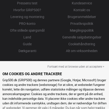
Pressens test
Kundeservice
Hvorfor GRIP500?
Kontakt os
Levering og montering
Brugeranmeldelser
PRO-konto
Privatlivspolitik
Ofte stillede spørgsmål
Mæglingspolitik
Land
Generelle salgsbetingelser
Guide
Cookiehåndtering
Dækgaranti
Alt om virksomheden
Fortsæt med at browse uden at acceptere >
OM COOKIES OG ANDRE TRACKERE
Grip500.dk (GRIP500) og dennes partnere (Google, Hotjar, Microsoft) bruger
cookies og andre trackere (webstorage) for at sikre, at webstedet fungerer
korrekt, lette din navigation, udføre statistiske målinger og tilpasse dennes
annoncekampagner. Cookies og andre trackere, der er gemt på din enhed,
kan indeholde personlige data. Vi placerer ikke cookies eller andre trackere
uden dit informerede samtykke, undtagen dem, der er nødvendige for driften
af ​​webstedet. Vi gemmer dit valg i 6 måneder. Du kan når som helst trække