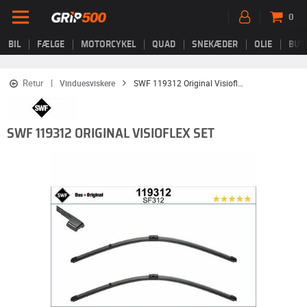
0
BIL
FÆLGE
MOTORCYKEL
QUAD
SNEKÆDER
OLIE
BUT
Retur
Vinduesviskere
SWF 119312 Original Visioflex Set
SWF 119312 ORIGINAL VISIOFLEX SET