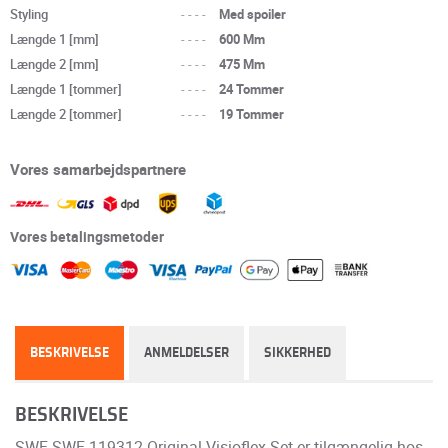
Styling
----
Med spoiler
Længde 1 [mm]
----
600 Mm
Længde 2 [mm]
----
475 Mm
Længde 1 [tommer]
----
24 Tommer
Længde 2 [tommer]
----
19 Tommer
Vores samarbejdspartnere
Vores betalingsmetoder
BESKRIVELSE
ANMELDELSER
SIKKERHED
BESKRIVELSE
SWF SWF 119312 Original Visioflex Set er tilgængelig hos