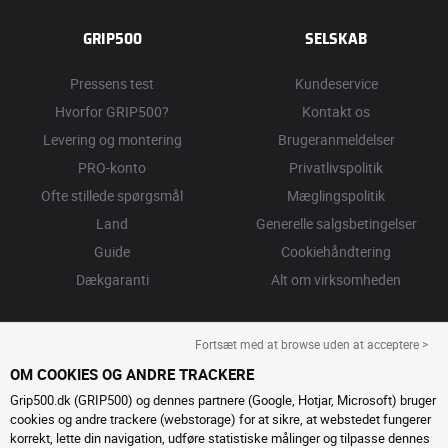
GRIP500
SELSKAB
Pressens test
Kundeservice
Hvorfor GRIP500?
Kontakt os
Levering og montering
Brugeranmeldelser
PRO-konto
Privatlivspolitik
Ofte stillede spørgsmål
Mæglingspolitik
Land
Generelle salgsbetingelser
Guide
Cookiehåndtering
Dækgaranti
Alt om virksomheden
Fortsæt med at browse uden at acceptere >
OM COOKIES OG ANDRE TRACKERE
Grip500.dk (GRIP500) og dennes partnere (Google, Hotjar, Microsoft) bruger
cookies og andre trackere (webstorage) for at sikre, at webstedet fungerer
korrekt, lette din navigation, udføre statistiske målinger og tilpasse dennes