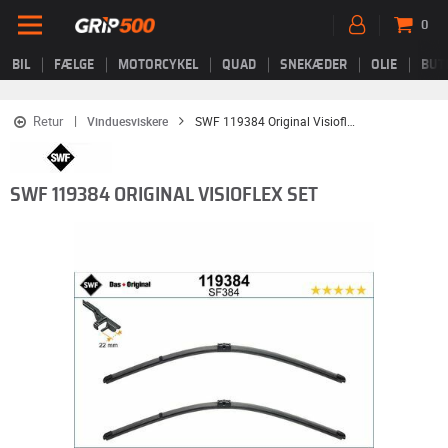
0
BIL
FÆLGE
MOTORCYKEL
QUAD
SNEKÆDER
OLIE
BUT
Retur
Vinduesviskere
SWF 119384 Original Visioflex Set
SWF 119384 ORIGINAL VISIOFLEX SET