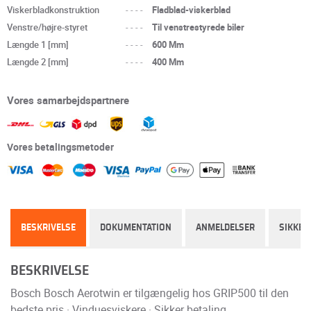
Viskerbladkonstruktion
----
Fladblad-viskerblad
Venstre/højre-styret
----
Til venstrestyrede biler
Længde 1 [mm]
----
600 Mm
Længde 2 [mm]
----
400 Mm
Vores samarbejdspartnere
Vores betalingsmetoder
BESKRIVELSE
DOKUMENTATION
ANMELDELSER
SIKKER
BESKRIVELSE
Bosch Bosch Aerotwin er tilgængelig hos GRIP500 til den
bedste pris · Vinduesviskere · Sikker betaling.