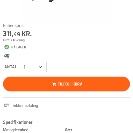
Enhedspris
311,
KR.
49
Gratis levering
PÅ LAGER
ANTAL
TILFØJ I KURV
Sikker betaling
Specifikationer
Mængdeenhed
----
Sæt