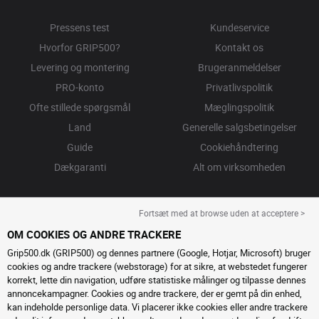
Pressens test
Kundeservice
Hvorfor GRIP500?
Kontakt os
Levering og montering
Brugeranmeldelser
PRO-konto
Privatlivspolitik
Ofte stillede spørgsmål
Mæglingspolitik
Land
Generelle salgsbetingelser
Guide
Cookiehåndtering
Dækgaranti
Alt om virksomheden
Fortsæt med at browse uden at acceptere >
OM COOKIES OG ANDRE TRACKERE
Grip500.dk (GRIP500) og dennes partnere (Google, Hotjar, Microsoft) bruger
cookies og andre trackere (webstorage) for at sikre, at webstedet fungerer
korrekt, lette din navigation, udføre statistiske målinger og tilpasse dennes
annoncekampagner. Cookies og andre trackere, der er gemt på din enhed,
kan indeholde personlige data. Vi placerer ikke cookies eller andre trackere