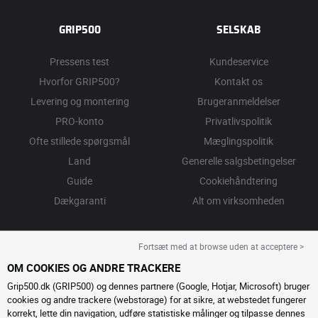
GRIP500
SELSKAB
Pressens test
Kundeservice
Hvorfor GRIP500?
Kontakt os
Levering og montering
Brugeranmeldelser
PRO-konto
Privatlivspolitik
Ofte stillede spørgsmål
Mæglingspolitik
Land
Generelle salgsbetingelser
Guide
Cookiehåndtering
Dækgaranti
Alt om virksomheden
Fortsæt med at browse uden at acceptere >
OM COOKIES OG ANDRE TRACKERE
Grip500.dk (GRIP500) og dennes partnere (Google, Hotjar, Microsoft) bruger
cookies og andre trackere (webstorage) for at sikre, at webstedet fungerer
korrekt, lette din navigation, udføre statistiske målinger og tilpasse dennes