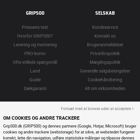
GRIP500
SELSKAB
Pressens test
Kundeservice
Hvorfor GRIP500?
Kontakt os
Levering og montering
Brugeranmeldelser
PRO-konto
Privatlivspolitik
Ofte stillede spørgsmål
Mæglingspolitik
Land
Generelle salgsbetingelser
Guide
Cookiehåndtering
Dækgaranti
Alt om virksomheden
Fortsæt med at browse uden at acceptere >
OM COOKIES OG ANDRE TRACKERE
Grip500.dk (GRIP500) og dennes partnere (Google, Hotjar, Microsoft) bruger
cookies og andre trackere (webstorage) for at sikre, at webstedet fungerer
korrekt, lette din navigation, udføre statistiske målinger og tilpasse dennes