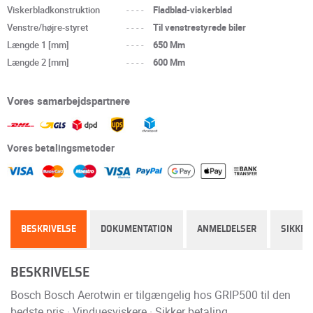
Viskerbladkonstruktion
----
Fladblad-viskerblad
Venstre/højre-styret
----
Til venstrestyrede biler
Længde 1 [mm]
----
650 Mm
Længde 2 [mm]
----
600 Mm
Vores samarbejdspartnere
Vores betalingsmetoder
BESKRIVELSE
DOKUMENTATION
ANMELDELSER
SIKKER
BESKRIVELSE
Bosch Bosch Aerotwin er tilgængelig hos GRIP500 til den
bedste pris · Vinduesviskere · Sikker betaling.