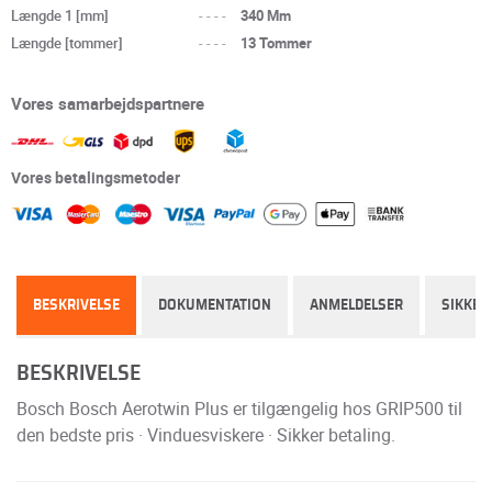
Længde 1 [mm]
----
340 Mm
Længde [tommer]
----
13 Tommer
Vores samarbejdspartnere
Vores betalingsmetoder
BESKRIVELSE
DOKUMENTATION
ANMELDELSER
SIKKER
BESKRIVELSE
Bosch Bosch Aerotwin Plus er tilgængelig hos GRIP500 til
den bedste pris · Vinduesviskere · Sikker betaling.