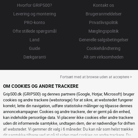
Hvorfor GRIP500?
Kontakt os
Levering og montering
Brugeranmeldelser
PRO-konto
Privatlivspolitik
Ofte stillede spørgsmål
Mæglingspolitik
Land
Generelle salgsbetingelser
Guide
Cookiehåndtering
Dækgaranti
Alt om virksomheden
Fortsæt med at browse uden at acceptere >
OM COOKIES OG ANDRE TRACKERE
Grip500.dk (GRIP500) og dennes partnere (Google, Hotjar, Microsoft) bruger
cookies og andre trackere (webstorage) for at sikre, at webstedet fungerer
korrekt, lette din navigation, udføre statistiske målinger og tilpasse dennes
annoncekampagner. Cookies og andre trackere, der er gemt på din enhed,
kan indeholde personlige data. Vi placerer ikke cookies eller andre trackere
uden dit informerede samtykke, undtagen dem, der er nødvendige for driften
af ​​webstedet. Vi gemmer dit valg i 6 måneder. Du kan når som helst trække
dit samtykke tilbage ved at gå til
siden med cookies og andre trackere
. Du