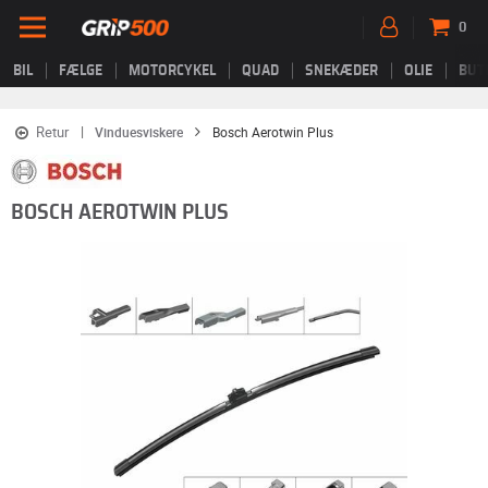
0
BIL
FÆLGE
MOTORCYKEL
QUAD
SNEKÆDER
OLIE
BUT
Retur
Vinduesviskere
Bosch Aerotwin Plus
BOSCH AEROTWIN PLUS