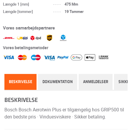
Længde 1 [mm]
----
475 Mm
Længde [tommer]
----
19 Tommer
Vores samarbejdspartnere
Vores betalingsmetoder
BESKRIVELSE
DOKUMENTATION
ANMELDELSER
SIKKER
BESKRIVELSE
Bosch Bosch Aerotwin Plus er tilgængelig hos GRIP500 til
den bedste pris · Vinduesviskere · Sikker betaling.