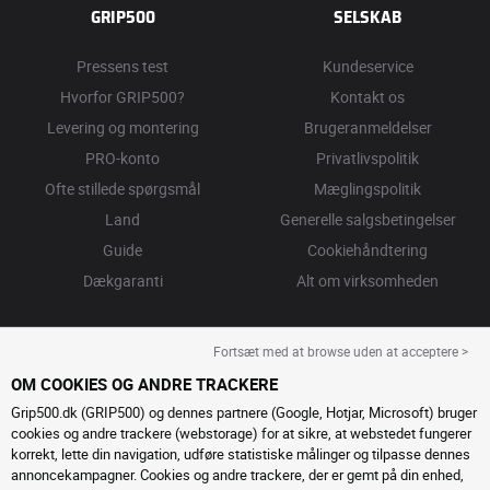
GRIP500
SELSKAB
Pressens test
Kundeservice
Hvorfor GRIP500?
Kontakt os
Levering og montering
Brugeranmeldelser
PRO-konto
Privatlivspolitik
Ofte stillede spørgsmål
Mæglingspolitik
Land
Generelle salgsbetingelser
Guide
Cookiehåndtering
Dækgaranti
Alt om virksomheden
Fortsæt med at browse uden at acceptere >
OM COOKIES OG ANDRE TRACKERE
Grip500.dk (GRIP500) og dennes partnere (Google, Hotjar, Microsoft) bruger
cookies og andre trackere (webstorage) for at sikre, at webstedet fungerer
korrekt, lette din navigation, udføre statistiske målinger og tilpasse dennes
annoncekampagner. Cookies og andre trackere, der er gemt på din enhed,