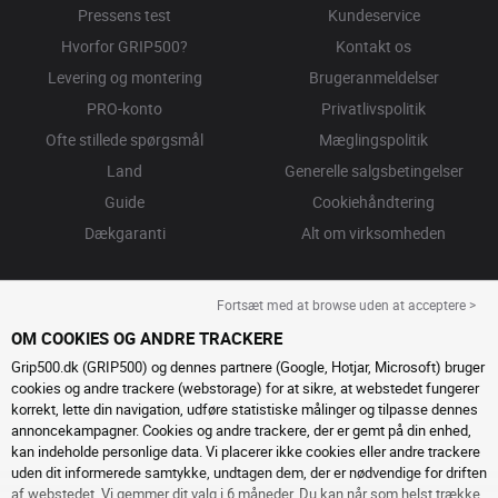
Pressens test
Kundeservice
Hvorfor GRIP500?
Kontakt os
Levering og montering
Brugeranmeldelser
PRO-konto
Privatlivspolitik
Ofte stillede spørgsmål
Mæglingspolitik
Land
Generelle salgsbetingelser
Guide
Cookiehåndtering
Dækgaranti
Alt om virksomheden
Fortsæt med at browse uden at acceptere >
OM COOKIES OG ANDRE TRACKERE
Grip500.dk (GRIP500) og dennes partnere (Google, Hotjar, Microsoft) bruger
cookies og andre trackere (webstorage) for at sikre, at webstedet fungerer
korrekt, lette din navigation, udføre statistiske målinger og tilpasse dennes
annoncekampagner. Cookies og andre trackere, der er gemt på din enhed,
kan indeholde personlige data. Vi placerer ikke cookies eller andre trackere
uden dit informerede samtykke, undtagen dem, der er nødvendige for driften
af ​​webstedet. Vi gemmer dit valg i 6 måneder. Du kan når som helst trække