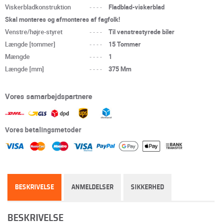
Viskerbladkonstruktion
----
Fladblad-viskerblad
Skal monteres og afmonteres af fagfolk!
Venstre/højre-styret
----
Til venstrestyrede biler
Længde [tommer]
----
15 Tommer
Mængde
----
1
Længde [mm]
----
375 Mm
Vores samarbejdspartnere
Vores betalingsmetoder
BESKRIVELSE
ANMELDELSER
SIKKERHED
BESKRIVELSE