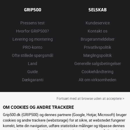
GRIP500
SELSKAB
Pressens test
Kundeservice
Hvorfor GRIP500?
Kontakt os
Levering og montering
Brugeranmeldelser
PRO-konto
Privatlivspolitik
Ofte stillede spørgsmål
Mæglingspolitik
Land
Generelle salgsbetingelser
Guide
Cookiehåndtering
Dækgaranti
Alt om virksomheden
Fortsæt med at browse uden at acceptere >
OM COOKIES OG ANDRE TRACKERE
Grip500.dk (GRIP500) og dennes partnere (Google, Hotjar, Microsoft) bruger
cookies og andre trackere (webstorage) for at sikre, at webstedet fungerer
korrekt, lette din navigation, udføre statistiske målinger og tilpasse dennes