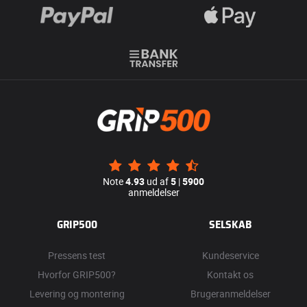
Note
4.93
ud af
5
|
5900
anmeldelser
GRIP500
SELSKAB
Pressens test
Kundeservice
Hvorfor GRIP500?
Kontakt os
Levering og montering
Brugeranmeldelser