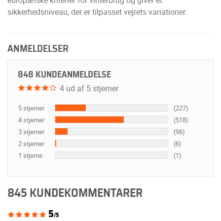
sikkerhedsniveau, der er tilpasset vejrets variationer.
ANMELDELSER
848 KUNDEANMELDELSE
4 ud af 5 stjerner
5 stjerner
(227)
4 stjerner
(518)
3 stjerner
(96)
2 stjerner
(6)
1 stjerne
(1)
845 KUNDEKOMMENTARER
5
/5