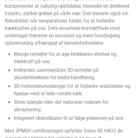
komponenter af naturlig oprindelse, herunder en dedikeret
harpiks, styrker grebet på våde veje. Den bevarer også sin
fleksibilitet, når temperaturen falder, for at forbedre
trækkraften på sne. Dets ensartede kontaktflade mod
underlaget fremmer en konstant og mere forudsigelig
opbremsning afhængigt af kørselsforholdene.
Mange lameller for at øge blokkenes stivhed og
trækkraft på sne.
Indbyrdes sammenlåste 3D-lameller på
skulderblokkene for bedre håndtering.
3D-forbindelsesstænger for at forbedre stabiliteten og
hjælpe med at lede vandet væk.
Store laterale riller, der reducerer risikoen for
akvaplaning.
Integreret slidindikator til at følge ydeevnen på sne.
Med 3PMSF-certificeringen opfylder Solus 4S HA32 de
europæiske kriterier for vinterbrug og giver et