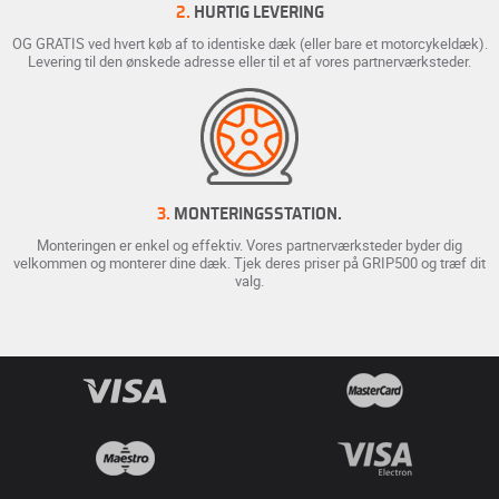
2.
HURTIG LEVERING
OG GRATIS ved hvert køb af to identiske dæk (eller bare et motorcykeldæk).
Levering til den ønskede adresse eller til et af vores partnerværksteder.
3.
MONTERINGSSTATION.
Monteringen er enkel og effektiv. Vores partnerværksteder byder dig
velkommen og monterer dine dæk. Tjek deres priser på GRIP500 og træf dit
valg.