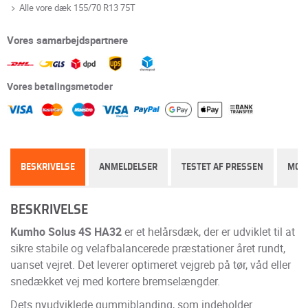
Alle vore dæk 155/70 R13 75T
Vores samarbejdspartnere
Vores betalingsmetoder
BESKRIVELSE
ANMELDELSER
TESTET AF PRESSEN
MON
BESKRIVELSE
Kumho Solus 4S HA32
er et helårsdæk, der er udviklet til at
sikre stabile og velafbalancerede præstationer året rundt,
uanset vejret. Det leverer optimeret vejgreb på tør, våd eller
snedækket vej med kortere bremselængder.
Dets nyudviklede gummiblanding, som indeholder