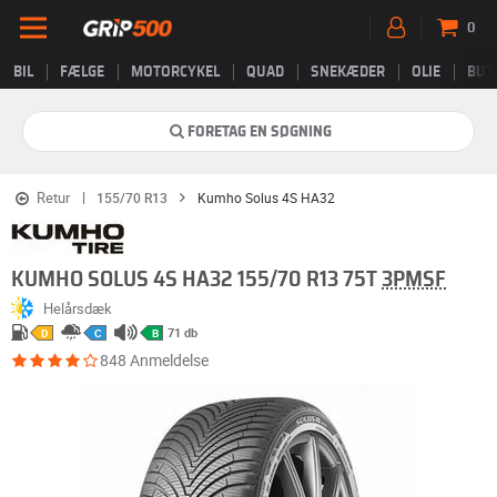
0
BIL
FÆLGE
MOTORCYKEL
QUAD
SNEKÆDER
OLIE
BUT
FORETAG EN SØGNING
Retur
155/70 R13
Kumho Solus 4S HA32
KUMHO SOLUS 4S HA32 155/70 R13 75T
3PMSF
Helårsdæk
71 db
D
C
B
848 Anmeldelse