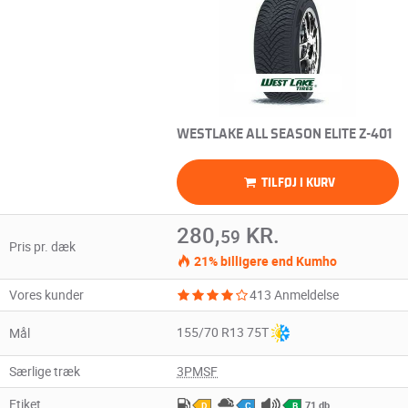
WESTLAKE ALL SEASON ELITE Z-401
TILFØJ I KURV
280,
KR.
59
Pris pr. dæk
21% billigere end Kumho
Vores kunder
413 Anmeldelse
155/70 R13 75T
Mål
Særlige træk
3PMSF
Etiket
71 db
D
C
B