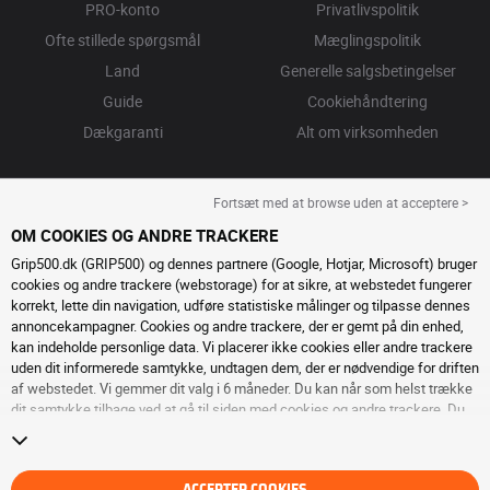
PRO-konto
Privatlivspolitik
Ofte stillede spørgsmål
Mæglingspolitik
Land
Generelle salgsbetingelser
Guide
Cookiehåndtering
Dækgaranti
Alt om virksomheden
Fortsæt med at browse uden at acceptere >
OM COOKIES OG ANDRE TRACKERE
Grip500.dk (GRIP500) og dennes partnere (Google, Hotjar, Microsoft) bruger
cookies og andre trackere (webstorage) for at sikre, at webstedet fungerer
korrekt, lette din navigation, udføre statistiske målinger og tilpasse dennes
annoncekampagner. Cookies og andre trackere, der er gemt på din enhed,
kan indeholde personlige data. Vi placerer ikke cookies eller andre trackere
uden dit informerede samtykke, undtagen dem, der er nødvendige for driften
af ​​webstedet. Vi gemmer dit valg i 6 måneder. Du kan når som helst trække
dit samtykke tilbage ved at gå til
siden med cookies og andre trackere
. Du
kan vælge at fortsætte med at browse uden at acceptere deponering af
cookies eller andre trackere. Afvisning forhindrer ikke adgang til tjenesterne
GRIP500. For mere information, inviterer vi dig til at konsultere
siden om