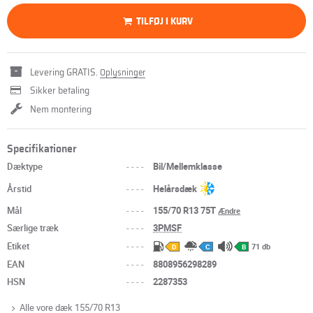
TILFØJ I KURV
Levering GRATIS.
Oplysninger
Sikker betaling
Nem montering
Specifikationer
Dæktype
----
Bil/Mellemklasse
Årstid
----
Helårsdæk
Mål
----
155/70 R13 75T
Ændre
Særlige træk
----
3PMSF
Etiket
----
71 db
D
C
B
EAN
----
8808956298289
HSN
----
2287353
Alle vore dæk 155/70 R13