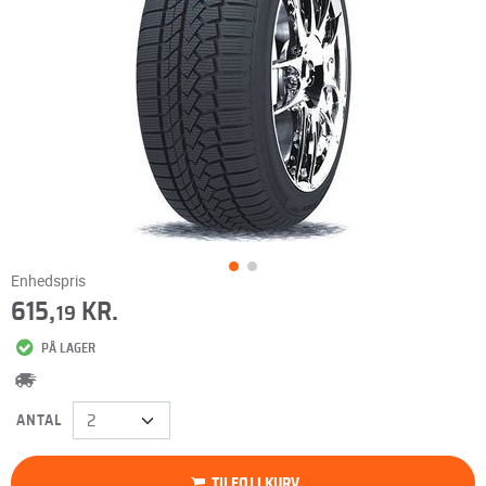
Enhedspris
615,
KR.
19
PÅ LAGER
ANTAL
TILFØJ I KURV