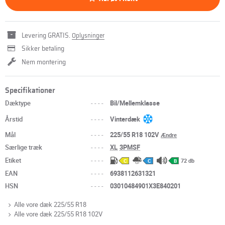
Levering GRATIS.
Oplysninger
Sikker betaling
Nem montering
Specifikationer
Dæktype
----
Bil/Mellemklasse
Årstid
----
Vinterdæk
Mål
----
225/55 R18 102V
Ændre
Særlige træk
----
XL
3PMSF
Etiket
----
72 db
C
C
B
EAN
----
6938112631321
HSN
----
03010484901X3E840201
Alle vore dæk 225/55 R18
Alle vore dæk 225/55 R18 102V