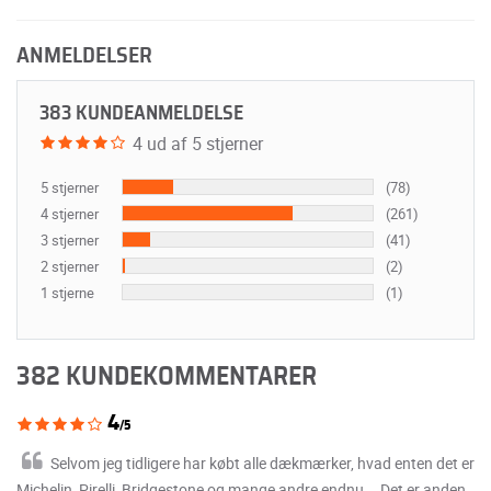
ANMELDELSER
383 KUNDEANMELDELSE
4 ud af 5 stjerner
5 stjerner
(78)
4 stjerner
(261)
3 stjerner
(41)
2 stjerner
(2)
1 stjerne
(1)
382 KUNDEKOMMENTARER
4
/5
Selvom jeg tidligere har købt alle dækmærker, hvad enten det er
Michelin, Pirelli, Bridgestone og mange andre endnu... Det er anden