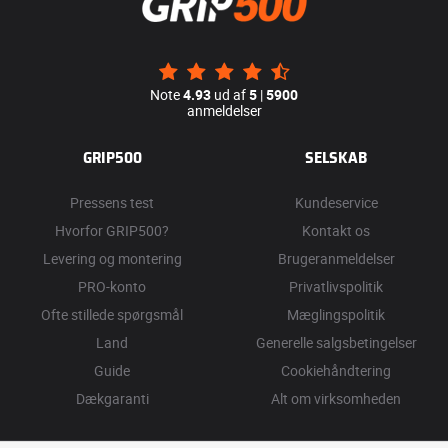
Note
4.93
ud af
5
|
5900
anmeldelser
GRIP500
SELSKAB
Pressens test
Kundeservice
Hvorfor GRIP500?
Kontakt os
Levering og montering
Brugeranmeldelser
PRO-konto
Privatlivspolitik
Ofte stillede spørgsmål
Mæglingspolitik
Land
Generelle salgsbetingelser
Guide
Cookiehåndtering
Dækgaranti
Alt om virksomheden