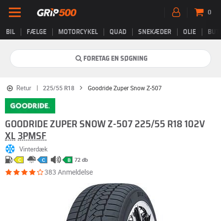
0
BIL
FÆLGE
MOTORCYKEL
QUAD
SNEKÆDER
OLIE
BUT
FORETAG EN SØGNING
Retur
225/55 R18
Goodride Zuper Snow Z-507
GOODRIDE ZUPER SNOW Z-507 225/55 R18 102V
XL
3PMSF
Vinterdæk
72 db
C
C
B
383 Anmeldelse