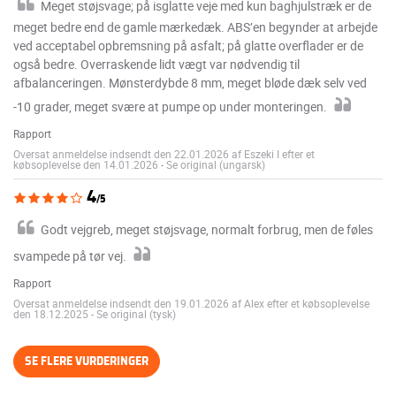
Meget støjsvage; på isglatte veje med kun baghjulstræk er de
meget bedre end de gamle mærkedæk. ABS’en begynder at arbejde
ved acceptabel opbremsning på asfalt; på glatte overflader er de
også bedre. Overraskende lidt vægt var nødvendig til
afbalanceringen. Mønsterdybde 8 mm, meget bløde dæk selv ved
-10 grader, meget svære at pumpe op under monteringen.
Rapport
Oversat anmeldelse indsendt den 22.01.2026 af Eszeki I efter et
købsoplevelse den 14.01.2026
-
Se original (ungarsk)
4
/5
Godt vejgreb, meget støjsvage, normalt forbrug, men de føles
svampede på tør vej.
Rapport
Oversat anmeldelse indsendt den 19.01.2026 af Alex efter et købsoplevelse
den 18.12.2025
-
Se original (tysk)
SE FLERE VURDERINGER