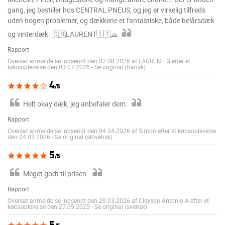
gang, jeg bestiller hos CENTRAL PNEUS, og jeg er virkelig tilfreds
uden nogen problemer, og dækkene er fantastiske, både helårsdæk
og vinterdæk. 🇨🇭LAURENT🇮🇹🧢
Rapport
Oversat anmeldelse indsendt den 02.08.2026 af LAURENT G efter et
købsoplevelse den 03.07.2026
-
Se original (fransk)
4
/5
Helt okay dæk, jeg anbefaler dem.
Rapport
Oversat anmeldelse indsendt den 04.04.2026 af Simon efter et købsoplevelse
den 04.03.2026
-
Se original (slovensk)
5
/5
Meget godt til prisen.
Rapport
Oversat anmeldelse indsendt den 29.03.2026 af Cleyson Antonio A efter et
købsoplevelse den 27.09.2025
-
Se original (svensk)
5