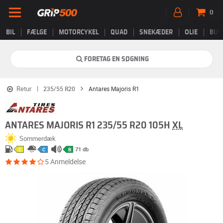
0
BIL
FÆLGE
MOTORCYKEL
QUAD
SNEKÆDER
OLIE
BUT
FORETAG EN SØGNING
Retur
235/55 R20
Antares Majoris R1
ANTARES MAJORIS R1 235/55 R20 105H
XL
Sommerdæk
71 db
C
C
B
5 Anmeldelse