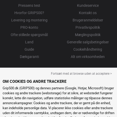
Pressens test
Kundeservice
Hvorfor GRIP500?
Kontakt os
Levering og montering
Brugeranmeldelser
PRO-konto
Privatlivspolitik
Ofte stillede spørgsmål
Mæglingspolitik
Land
Generelle salgsbetingelser
Guide
Cookiehåndtering
Dækgaranti
Alt om virksomheden
Fortsæt med at browse uden at acceptere >
OM COOKIES OG ANDRE TRACKERE
Grip500.dk (GRIP500) og dennes partnere (Google, Hotjar, Microsoft) bruger
cookies og andre trackere (webstorage) for at sikre, at webstedet fungerer
korrekt, lette din navigation, udføre statistiske målinger og tilpasse dennes
annoncekampagner. Cookies og andre trackere, der er gemt på din enhed,
kan indeholde personlige data. Vi placerer ikke cookies eller andre trackere
uden dit informerede samtykke, undtagen dem, der er nødvendige for driften