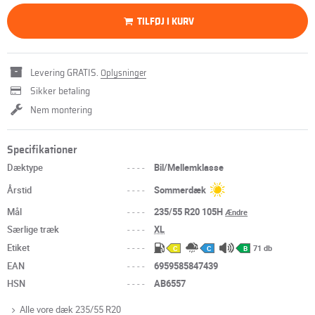
TILFØJ I KURV
Levering GRATIS.
Oplysninger
Sikker betaling
Nem montering
Specifikationer
Dæktype
----
Bil/Mellemklasse
Årstid
----
Sommerdæk
Mål
----
235/55 R20 105H
Ændre
Særlige træk
----
XL
Etiket
----
71 db
C
C
B
EAN
----
6959585847439
HSN
----
AB6557
Alle vore dæk 235/55 R20