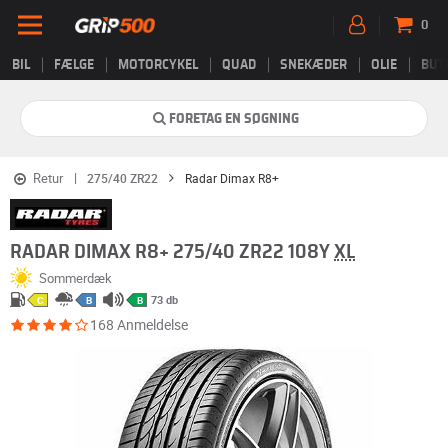
0
BIL
FÆLGE
MOTORCYKEL
QUAD
SNEKÆDER
OLIE
BUT
FORETAG EN SØGNING
Retur
275/40 ZR22
Radar Dimax R8+
RADAR DIMAX R8+ 275/40 ZR22 108Y
XL
Sommerdæk
73 db
C
B
B
168 Anmeldelse