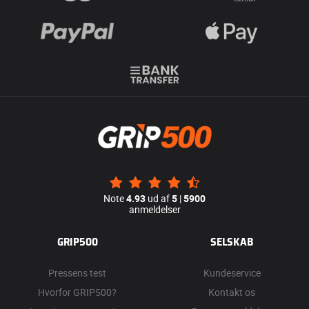
Note
4.93
ud af
5
|
5900
anmeldelser
GRIP500
SELSKAB
Pressens test
Kundeservice
Hvorfor GRIP500?
Kontakt os