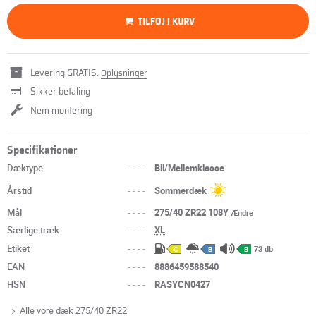
TILFØJ I KURV
Levering GRATIS.
Oplysninger
Sikker betaling
Nem montering
Specifikationer
Dæktype
----
Bil/Mellemklasse
Årstid
----
Sommerdæk
Mål
----
275/40 ZR22 108Y
Ændre
Særlige træk
----
XL
Etiket
----
73 db
C
B
B
EAN
----
8886459588540
HSN
----
RASYCN0427
Alle vore dæk 275/40 ZR22