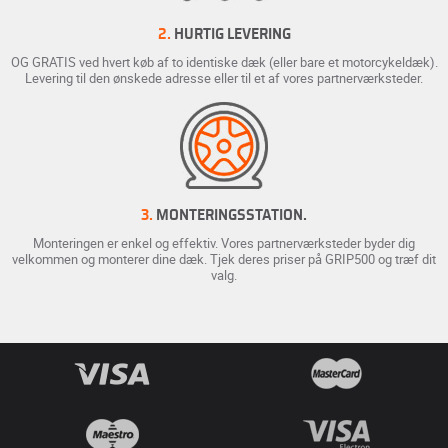
2.
HURTIG LEVERING
OG GRATIS ved hvert køb af to identiske dæk (eller bare et motorcykeldæk).
Levering til den ønskede adresse eller til et af vores partnerværksteder.
3.
MONTERINGSSTATION.
Monteringen er enkel og effektiv. Vores partnerværksteder byder dig
velkommen og monterer dine dæk. Tjek deres priser på GRIP500 og træf dit
valg.