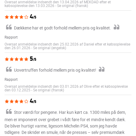
Oversat anmeldelse indsendt den 13.04.2026 af MEKDAD efter et
købsoplevelse den 13.03.2026
-
Se original (fransk)
4
/5
Dækkene har et godt forhold mellem pris og kvalitet.
Rapport
Oversat anmeldelse indsendt den 25.02.2026 af Daniel efter et købsoplevelse
den 26.01.2026
-
Se original (engelsk)
5
/5
Uovertruffen forhold mellem pris og kvalitet!
Rapport
Oversat anmeldelse indsendt den 03.01.2026 af Olive efter et købsoplevelse
den 03.12.2025
-
Se original (fransk)
4
/5
Stor værdi for pengene. Har kun kørt ca. 1300 miles på dem,
men er imponeret over grebet i vådt føre for et mindre kendt dæk.
De bliver hurtigt varme, ligesom Michelin PS4, som jeg havde
tidligere. De skrider en smule, når de presses – selv premiumdæk