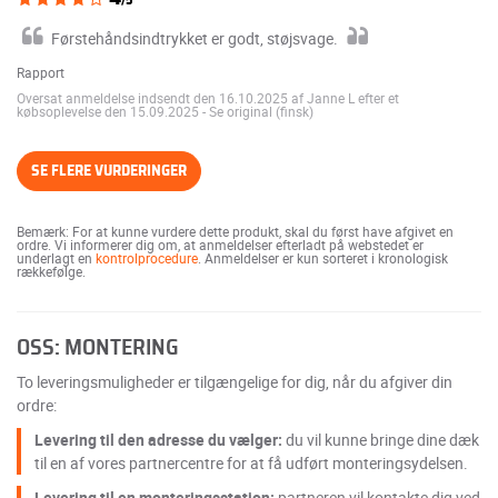
Førstehåndsindtrykket er godt, støjsvage.
Rapport
Oversat anmeldelse indsendt den 16.10.2025 af Janne L efter et
købsoplevelse den 15.09.2025
-
Se original (finsk)
SE FLERE VURDERINGER
Bemærk: For at kunne vurdere dette produkt, skal du først have afgivet en
ordre. Vi informerer dig om, at anmeldelser efterladt på webstedet er
underlagt en
kontrolprocedure
. Anmeldelser er kun sorteret i kronologisk
rækkefølge.
OSS: MONTERING
To leveringsmuligheder er tilgængelige for dig, når du afgiver din
ordre:
Levering til den adresse du vælger:
du vil kunne bringe dine dæk
til en af vores partnercentre for at få udført monteringsydelsen.
Levering til en monteringsstation:
partneren vil kontakte dig ved