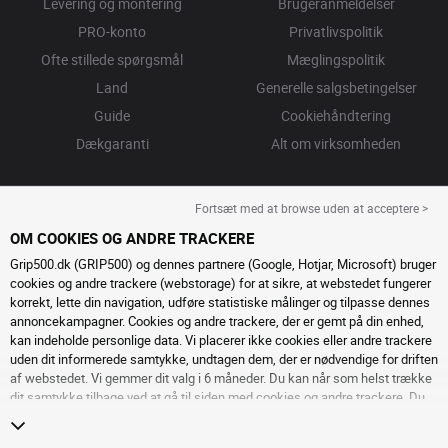
Levering og montering
Brugeranmeldelser
PRO-konto
Privatlivspolitik
Ofte stillede spørgsmål
Mæglingspolitik
Land
Generelle salgsbetingelser
Guide
Cookiehåndtering
Dækgaranti
Alt om virksomheden
Fortsæt med at browse uden at acceptere >
OM COOKIES OG ANDRE TRACKERE
Grip500.dk (GRIP500) og dennes partnere (Google, Hotjar, Microsoft) bruger
cookies og andre trackere (webstorage) for at sikre, at webstedet fungerer
korrekt, lette din navigation, udføre statistiske målinger og tilpasse dennes
annoncekampagner. Cookies og andre trackere, der er gemt på din enhed,
kan indeholde personlige data. Vi placerer ikke cookies eller andre trackere
uden dit informerede samtykke, undtagen dem, der er nødvendige for driften
af ​​webstedet. Vi gemmer dit valg i 6 måneder. Du kan når som helst trække
dit samtykke tilbage ved at gå til
siden med cookies og andre trackere
. Du
kan vælge at fortsætte med at browse uden at acceptere deponering af
cookies eller andre trackere. Afvisning forhindrer ikke adgang til tjenesterne