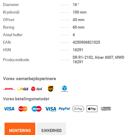
Diameter
----
16 "
Krydsmål
----
100 mm
Offset
----
43 mm
Boring
----
60 mm
Antal huller
----
4
EAN
----
4250906821025
HSN
----
16291
DR R1-2102, Alcar 6007, MWD
Producentkode
----
16291
Vores samarbejdspartnere
Vores betalingsmetoder
MONTERING
SIKKERHED