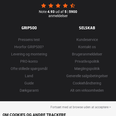
Note
4.93
ud af
5
|
5900
anmeldelser
GRIP500
SELSKAB
Pressens test
Kundeservice
Hvorfor GRIP500?
Kontakt os
Levering og montering
Brugeranmeldelser
PRO-konto
Privatlivspolitik
Ofte stillede spørgsmål
Mæglingspolitik
Land
Generelle salgsbetingelser
Guide
Cookiehåndtering
Dækgaranti
Alt om virksomheden
Fortsæt med at browse uden at acceptere >
OM COOKIES OG ANDRE TRACKERE