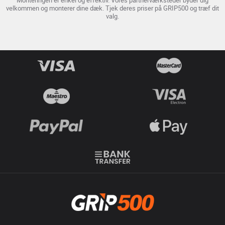
velkommen og monterer dine dæk. Tjek deres priser på GRIP500 og træf dit
valg.