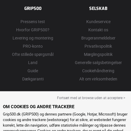
GRIP500
SELSKAB
Pressens test
Kundeservice
Hvorfor GRIP500?
Kontakt os
Levering og montering
Brugeranmeldelser
PRO-konto
Privatlivspolitik
Ofte stillede spørgsmål
Mæglingspolitik
Land
Generelle salgsbetingelser
Guide
Cookiehåndtering
Dækgaranti
Alt om virksomheden
Fortsæt med at browse uden at acceptere >
OM COOKIES OG ANDRE TRACKERE
Grip500.dk (GRIP500) og dennes partnere (Google, Hotjar, Microsoft) bruger
cookies og andre trackere (webstorage) for at sikre, at webstedet fungerer
korrekt, lette din navigation, udføre statistiske målinger og tilpasse dennes
annoncekampagner. Cookies og andre trackere, der er gemt på din enhed,