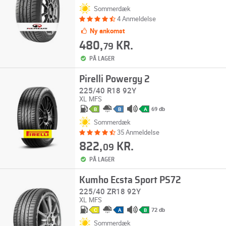
Sommerdæk
4 Anmeldelse
Ny ankomst
480,
KR.
79
PÅ LAGER
Pirelli Powergy 2
225/40 R18 92Y
XL
MFS
69 db
B
B
A
Sommerdæk
35 Anmeldelse
822,
KR.
09
PÅ LAGER
Kumho Ecsta Sport PS72
225/40 ZR18 92Y
XL
MFS
72 db
C
A
B
Sommerdæk