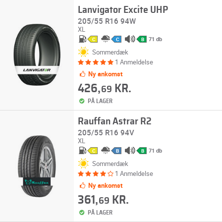
Lanvigator Excite UHP
205/55 R16 94W
XL
71 db
C
C
B
Sommerdæk
1 Anmeldelse
Ny ankomst
426,
KR.
69
PÅ LAGER
Rauffan Astrar R2
205/55 R16 94V
XL
71 db
C
B
B
Sommerdæk
1 Anmeldelse
Ny ankomst
361,
KR.
69
PÅ LAGER