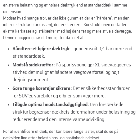
en større belastning og et højere dæktryk end et standarddæk i samme
dimension.
Modsat hvad mange tror, er det ikke gummiet, der er "hårdere", men den
interne struktur (karkassen), der er stærkere. Konstruktionen omfatter
ekstra karkasselag, stålbælter med høj densitet og mere stive sidevægge.
Denne opbygning gør det muligt for dækket at:
Håndtere et højere dæktryk:
I gennemsnit 0,4 bar mere end
et standarddæk.
Modstå sidekræfter:
På sportsvogne gør XL-sidevæggenes
stivhed det muligt at håndtere vægtoverførsel og højt
drejningsmoment.
Gøre tunge køretøjer sikrere:
Det er sikkerhedsstandarden
for SUV’er, varebiler og elbiler, som vejer mere.
Tilbyde optimal modstandsdygtighed:
Den forstærkede
struktur begrænser dækkets deformation under belastning og
reducerer dermed den interne varmeudvikling.
For at identificere et dæk, der kan bære tunge laster, skal du se på
dæksiden lige efter belastnings- og hastighedsindekset.