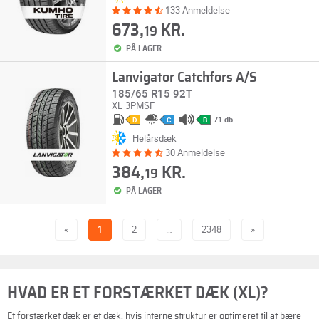
133 Anmeldelse
673,
KR.
19
PÅ LAGER
Lanvigator Catchfors A/S
185/65 R15 92T
XL
3PMSF
71 db
D
C
B
Helårsdæk
30 Anmeldelse
384,
KR.
19
PÅ LAGER
«
1
2
…
2348
»
HVAD ER ET FORSTÆRKET DÆK (XL)?
Et forstærket dæk er et dæk, hvis interne struktur er optimeret til at bære