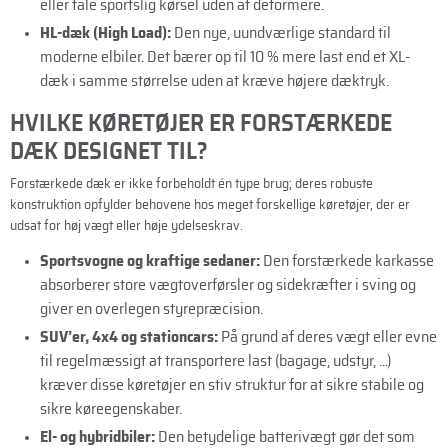
eller tåle sportslig kørsel uden at deformere.
HL-dæk (High Load):
Den nye, uundværlige standard til
moderne elbiler. Det bærer op til 10 % mere last end et XL-
dæk i samme størrelse uden at kræve højere dæktryk.
HVILKE KØRETØJER ER FORSTÆRKEDE
DÆK DESIGNET TIL?
Forstærkede dæk er ikke forbeholdt én type brug; deres robuste
konstruktion opfylder behovene hos meget forskellige køretøjer, der er
udsat for høj vægt eller høje ydelseskrav.
Sportsvogne og kraftige sedaner:
Den forstærkede karkasse
absorberer store vægtoverførsler og sidekræfter i sving og
giver en overlegen styrepræcision.
SUV’er, 4x4 og stationcars:
På grund af deres vægt eller evne
til regelmæssigt at transportere last (bagage, udstyr, ...)
kræver disse køretøjer en stiv struktur for at sikre stabile og
sikre køreegenskaber.
El- og hybridbiler:
Den betydelige batterivægt gør det som