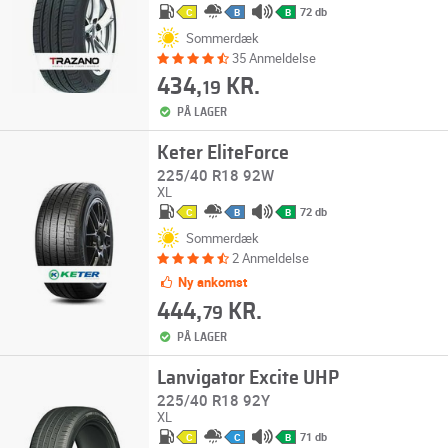
72 db
C
B
B
Sommerdæk
35 Anmeldelse
434,
KR.
19
PÅ LAGER
Keter EliteForce
225/40 R18 92W
XL
72 db
C
B
B
Sommerdæk
2 Anmeldelse
Ny ankomst
444,
KR.
79
PÅ LAGER
Lanvigator Excite UHP
225/40 R18 92Y
XL
71 db
C
C
B