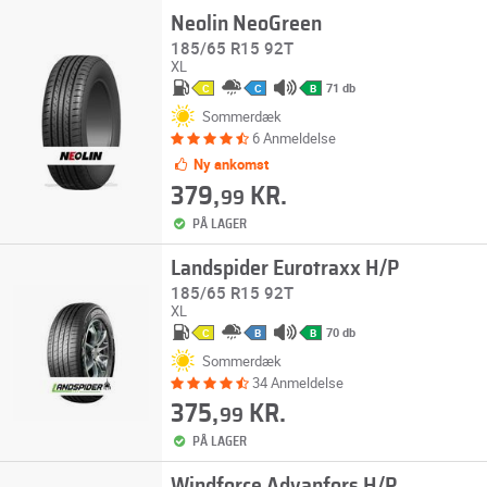
Neolin NeoGreen
185/65 R15 92T
XL
71 db
C
C
B
Sommerdæk
6 Anmeldelse
Ny ankomst
379,
KR.
99
PÅ LAGER
Landspider Eurotraxx H/P
185/65 R15 92T
XL
70 db
C
B
B
Sommerdæk
34 Anmeldelse
375,
KR.
99
PÅ LAGER
Windforce Advanfors H/P