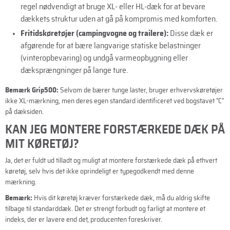
regel nødvendigt at bruge XL- eller HL-dæk for at bevare
dækkets struktur uden at gå på kompromis med komforten.
Fritidskøretøjer (campingvogne og trailere):
Disse dæk er
afgørende for at bære langvarige statiske belastninger
(vinteropbevaring) og undgå varmeopbygning eller
dæksprængninger på lange ture.
Bemærk Grip500:
Selvom de bærer tunge laster, bruger erhvervskøretøjer
ikke XL-mærkning, men deres egen standard identificeret ved bogstavet "C"
på dæksiden.
KAN JEG MONTERE FORSTÆRKEDE DÆK PÅ
MIT KØRETØJ?
Ja, det er fuldt ud tilladt og muligt at montere forstærkede dæk på ethvert
køretøj, selv hvis det ikke oprindeligt er typegodkendt med denne
mærkning.
Bemærk:
Hvis dit køretøj kræver forstærkede dæk, må du aldrig skifte
tilbage til standarddæk. Det er strengt forbudt og farligt at montere et
indeks, der er lavere end det, producenten foreskriver.