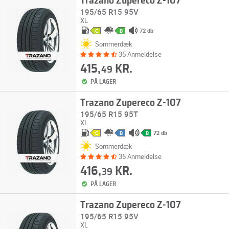
Trazano Zupereco Z-107
195/65 R15 95V
XL
72 db
C
B
Sommerdæk
35 Anmeldelse
415,
KR.
49
PÅ LAGER
Trazano Zupereco Z-107
195/65 R15 95T
XL
72 db
C
B
B
Sommerdæk
35 Anmeldelse
416,
KR.
39
PÅ LAGER
Trazano Zupereco Z-107
195/65 R15 95V
XL