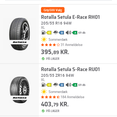
Grip500 Valg
Rotalla Setula E-Race RH01
205/55 R16 94W
XL
69 db
C
B
A
Sommerdæk
31 Anmeldelse
395,
KR.
89
PÅ LAGER
Rotalla Setula S-Race RU01
205/55 ZR16 94W
XL
69 db
C
B
A
Sommerdæk
184 Anmeldelse
403,
KR.
79
PÅ LAGER