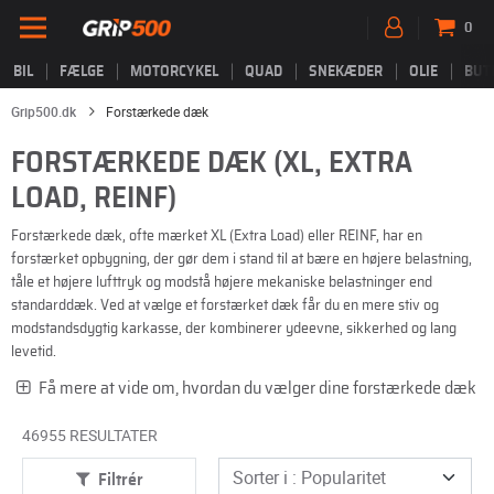
0
BIL
FÆLGE
MOTORCYKEL
QUAD
SNEKÆDER
OLIE
BUT
Grip500.dk
Forstærkede dæk
FORSTÆRKEDE DÆK (XL, EXTRA
LOAD, REINF)
Forstærkede dæk, ofte mærket XL (Extra Load) eller REINF, har en
forstærket opbygning, der gør dem i stand til at bære en højere belastning,
tåle et højere lufttryk og modstå højere mekaniske belastninger end
standarddæk. Ved at vælge et forstærket dæk får du en mere stiv og
modstandsdygtig karkasse, der kombinerer ydeevne, sikkerhed og lang
levetid.
Få mere at vide om, hvordan du vælger dine forstærkede dæk
46955 RESULTATER
Filtrér