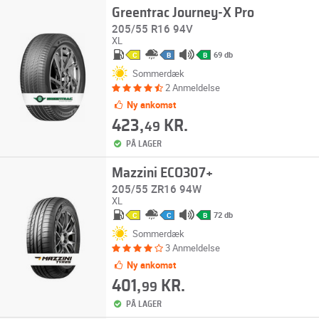
Greentrac Journey-X Pro
205/55 R16 94V
XL
69 db
C
B
B
Sommerdæk
2 Anmeldelse
Ny ankomst
423,
KR.
49
PÅ LAGER
Mazzini ECO307+
205/55 ZR16 94W
XL
72 db
C
C
B
Sommerdæk
3 Anmeldelse
Ny ankomst
401,
KR.
99
PÅ LAGER