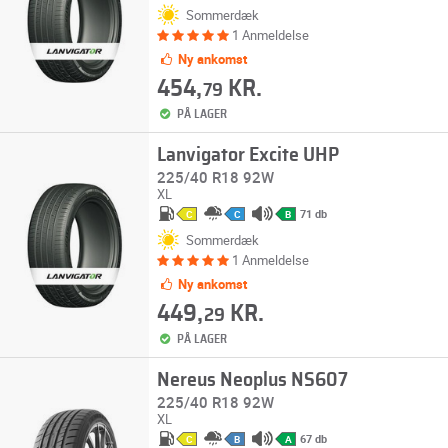
Sommerdæk
1 Anmeldelse
Ny ankomst
454,
KR.
79
PÅ LAGER
Lanvigator Excite UHP
225/40 R18 92W
XL
71 db
C
C
B
Sommerdæk
1 Anmeldelse
Ny ankomst
449,
KR.
29
PÅ LAGER
Nereus Neoplus NS607
225/40 R18 92W
XL
67 db
C
B
A