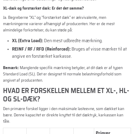
XL-dæk og forstærket dæk: Er det det samme?
Ja. Begreberne "XL" og "forstærket dæk" er ækvivalente, men
mærkningerne varierer afhængigt af producenten. Her er de mest
almindelige forkortelser, du kan støde på:
XL (Extra Load):
Den mest udbredte mærkning.
REINF / RF / RFD (Reinforced):
Bruges af visse mærker til at
angive en forstærket karkasse.
Bemærk:
Manglende specifik mærkning betyder, at dit dæk er af typen
Standard Load (SL). Det er designet til normale belastningsforhold som
angivet af producenten.
HVAD ER FORSKELLEN MELLEM ET XL-, HL-
OG SL-DÆK?
Den primære forskel ligger i den maksimale lasteevne, som dækket kan
bære. Denne kapacitet er direkte knyttet til det dæktryk, karkassen kan
tåle.
Primær