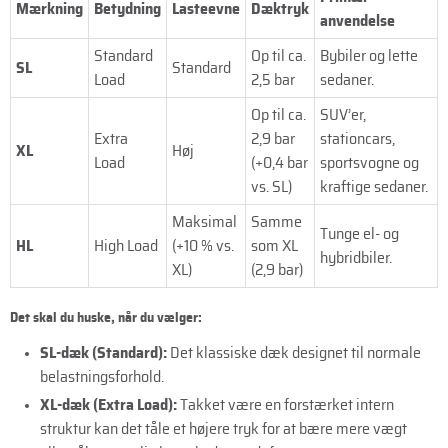
Mærkning
Betydning
Lasteevne
Dæktryk
anvendelse
Standard
Op til ca.
Bybiler og lette
SL
Standard
Load
2,5 bar
sedaner.
Op til ca.
SUV’er,
Extra
2,9 bar
stationcars,
XL
Høj
Load
(+0,4 bar
sportsvogne og
vs. SL)
kraftige sedaner.
Maksimal
Samme
Tunge el- og
HL
High Load
(+10 % vs.
som XL
hybridbiler.
XL)
(2,9 bar)
Det skal du huske, når du vælger:
SL-dæk (Standard):
Det klassiske dæk designet til normale
belastningsforhold.
XL-dæk (Extra Load):
Takket være en forstærket intern
struktur kan det tåle et højere tryk for at bære mere vægt