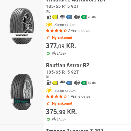
185/65 R15 92T
XL
70 db
C
B
B
Sommerdæk
2 Anmeldelse
Ny ankomst
377,
KR.
09
PÅ LAGER
Rauffan Astrar R2
185/65 R15 92T
XL
69 db
C
B
B
Sommerdæk
1 Anmeldelse
Ny ankomst
375,
KR.
99
PÅ LAGER