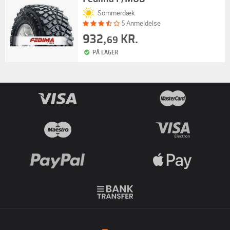
Sommerdæk
5 Anmeldelse
932,
KR.
69
PÅ LAGER