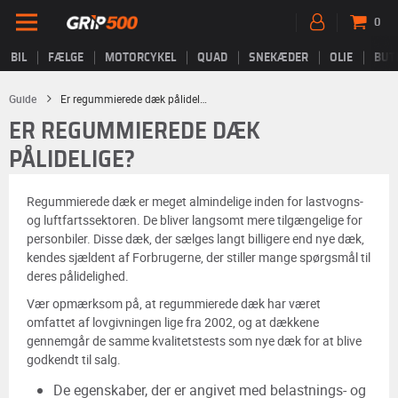
0
BIL
FÆLGE
MOTORCYKEL
QUAD
SNEKÆDER
OLIE
BUT
Guide
Er regummierede dæk pålidelige?
ER REGUMMIEREDE DÆK
PÅLIDELIGE?
Regummierede dæk er meget almindelige inden for lastvogns-
og luftfartssektoren. De bliver langsomt mere tilgængelige for
personbiler. Disse dæk, der sælges langt billigere end nye dæk,
kendes sjældent af Forbrugerne, der stiller mange spørgsmål til
deres pålidelighed.
Vær opmærksom på, at regummierede dæk har været
omfattet af lovgivningen lige fra 2002, og at dækkene
gennemgår de samme kvalitetstests som nye dæk for at blive
godkendt til salg.
De egenskaber, der er angivet med belastnings- og