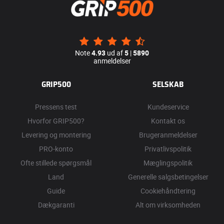
Note
4.93
ud af
5
|
5890
anmeldelser
GRIP500
SELSKAB
Pressens test
Kundeservice
Hvorfor GRIP500?
Kontakt os
Levering og montering
Brugeranmeldelser
PRO-konto
Privatlivspolitik
Ofte stillede spørgsmål
Mæglingspolitik
Land
Generelle salgsbetingelser
Guide
Cookiehåndtering
Dækgaranti
Alt om virksomheden