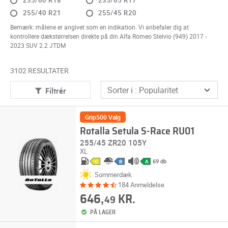
235/60 R18
235/65 R17
255/40 R21
255/45 R20
Bemærk: målene er angivet som en indikation. Vi anbefaler dig at
kontrollere dækstørrelsen direkte på din Alfa Romeo Stelvio (949) 2017 -
2023 SUV 2.2 JTDM
3102 RESULTATER
Filtrér
Grip500 Valg
Rotalla Setula S-Race RU01
255/45 ZR20 105Y
XL
69 db
C
B
A
Sommerdæk
184 Anmeldelse
646,
KR.
49
PÅ LAGER