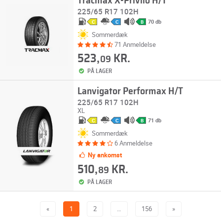
Tracmax X-Privilo H/T
225/65 R17 102H
70 db
C
C
B
Sommerdæk
71 Anmeldelse
523,
KR.
09
PÅ LAGER
Lanvigator Performax H/T
225/65 R17 102H
XL
71 db
C
C
B
Sommerdæk
6 Anmeldelse
Ny ankomst
510,
KR.
89
PÅ LAGER
«
1
2
…
156
»