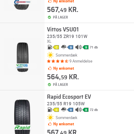
Ny ankomst
567,
KR.
49
PÅ LAGER
Vittos VSU01
235/55 ZR19 101W
XL
71 db
C
B
B
Sommerdæk
9 Anmeldelse
Ny ankomst
564,
KR.
59
PÅ LAGER
Rapid Ecosport EV
235/55 R19 105W
72 db
C
B
B
Sommerdæk
Ny ankomst
567,
KR.
49