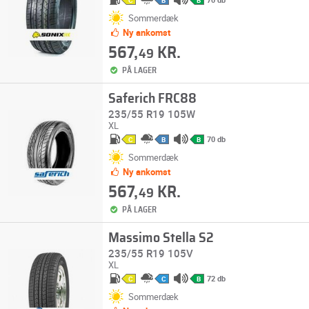
C
B
B
Sommerdæk
Ny ankomst
567,
KR.
49
PÅ LAGER
Saferich FRC88
235/55 R19 105W
XL
70 db
C
B
B
Sommerdæk
Ny ankomst
567,
KR.
49
PÅ LAGER
Massimo Stella S2
235/55 R19 105V
XL
72 db
C
C
B
Sommerdæk