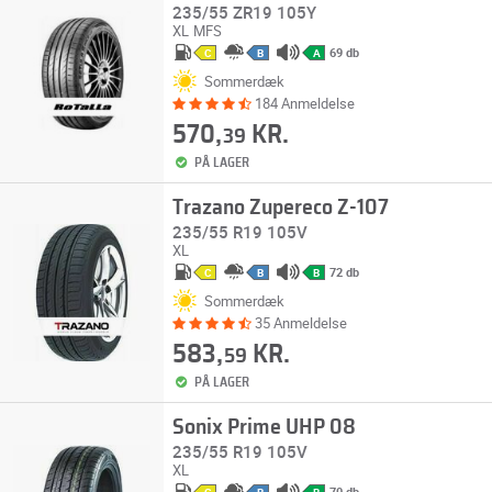
235/55 ZR19 105Y
XL
MFS
69 db
C
B
A
Sommerdæk
184 Anmeldelse
570,
KR.
39
PÅ LAGER
Trazano Zupereco Z-107
235/55 R19 105V
XL
72 db
C
B
B
Sommerdæk
35 Anmeldelse
583,
KR.
59
PÅ LAGER
Sonix Prime UHP 08
235/55 R19 105V
XL
70 db