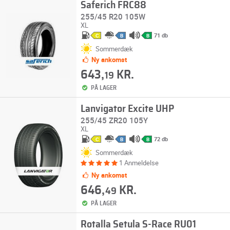
Saferich FRC88
255/45 R20 105W
XL
71 db
C
B
B
Sommerdæk
Ny ankomst
643,
KR.
19
PÅ LAGER
Lanvigator Excite UHP
255/45 ZR20 105Y
XL
72 db
C
B
B
Sommerdæk
1 Anmeldelse
Ny ankomst
646,
KR.
49
PÅ LAGER
Rotalla Setula S-Race RU01