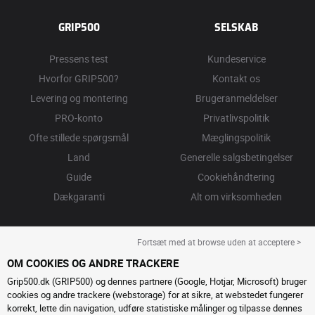
GRIP500
SELSKAB
Pressens test
Kundeservice
Hvorfor GRIP500?
Kontakt os
Levering og montering
Brugeranmeldelser
PRO-konto
Privatlivspolitik
Ofte stillede spørgsmål
Mæglingspolitik
Land
Generelle salgsbetingelser
Guide
Cookiehåndtering
Dækgaranti
Alt om virksomheden
Fortsæt med at browse uden at acceptere >
OM COOKIES OG ANDRE TRACKERE
Grip500.dk (GRIP500) og dennes partnere (Google, Hotjar, Microsoft) bruger
cookies og andre trackere (webstorage) for at sikre, at webstedet fungerer
korrekt, lette din navigation, udføre statistiske målinger og tilpasse dennes