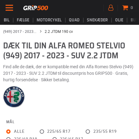
0
BIL
FÆLGE
MOTORCYKEL
QUAD
SNEKÆDER
OLIE
BUT
(949) 2017 - 2023...
2.2 JTDM 190 cv
DÆK TIL DIN ALFA ROMEO STELVIO
(949) 2017 - 2023 - SUV 2.2 JTDM
Find alle de dæk, der er kompatible med din Alfa Romeo Stelvio (949)
2017 - 2023 - SUV 2.2 JTDM til discountpris hos GRIP500 · Gratis,
hurtig forsendelse · Sikker betaling.
MÅL
ALLE
225/65 R17
235/55 R19