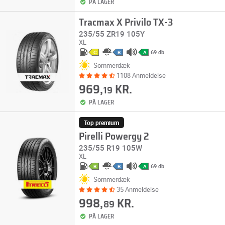
PÅ LAGER
Tracmax X Privilo TX-3
235/55 ZR19 105Y
XL
69 db
C
B
A
Sommerdæk
1108 Anmeldelse
969,
KR.
19
PÅ LAGER
Top premium
Pirelli Powergy 2
235/55 R19 105W
XL
69 db
B
B
A
Sommerdæk
35 Anmeldelse
998,
KR.
89
PÅ LAGER