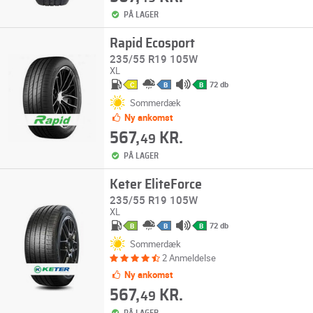
PÅ LAGER
Rapid Ecosport
235/55 R19 105W
XL
72 db
C
B
B
Sommerdæk
Ny ankomst
567,
KR.
49
PÅ LAGER
Keter EliteForce
235/55 R19 105W
XL
72 db
B
B
B
Sommerdæk
2 Anmeldelse
Ny ankomst
567,
KR.
49