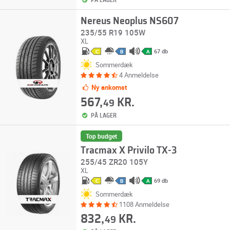
PÅ LAGER
Nereus Neoplus NS607
235/55 R19 105W
XL
67 db
C
B
A
Sommerdæk
4 Anmeldelse
Ny ankomst
567,
KR.
49
PÅ LAGER
Top budget
Tracmax X Privilo TX-3
255/45 ZR20 105Y
XL
69 db
C
B
A
Sommerdæk
1108 Anmeldelse
832,
KR.
49