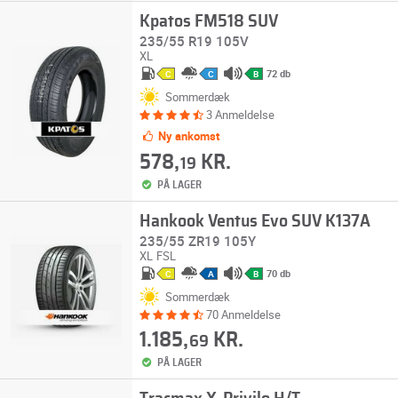
Kpatos FM518 SUV
235/55 R19 105V
XL
72 db
C
C
B
Sommerdæk
3 Anmeldelse
Ny ankomst
578,
KR.
19
PÅ LAGER
Hankook Ventus Evo SUV K137A
235/55 ZR19 105Y
XL
FSL
70 db
C
A
B
Sommerdæk
70 Anmeldelse
1.185,
KR.
69
PÅ LAGER