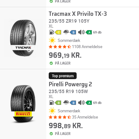
PÅ LAGER
Tracmax X Privilo TX-3
235/55 ZR19 105Y
XL
69 db
C
B
A
Sommerdæk
1108 Anmeldelse
969,
KR.
19
PÅ LAGER
Top premium
Pirelli Powergy 2
235/55 R19 105W
XL
69 db
B
B
A
Sommerdæk
35 Anmeldelse
998,
KR.
89
PÅ LAGER