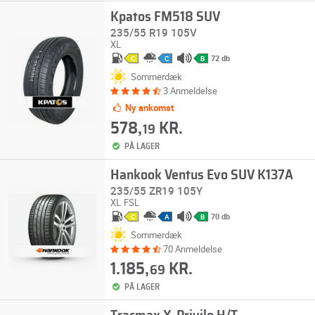
Kpatos FM518 SUV
235/55 R19 105V
XL
72 db
C
C
B
Sommerdæk
3 Anmeldelse
Ny ankomst
578,
KR.
19
PÅ LAGER
Hankook Ventus Evo SUV K137A
235/55 ZR19 105Y
XL
FSL
70 db
C
A
B
Sommerdæk
70 Anmeldelse
1.185,
KR.
69
PÅ LAGER