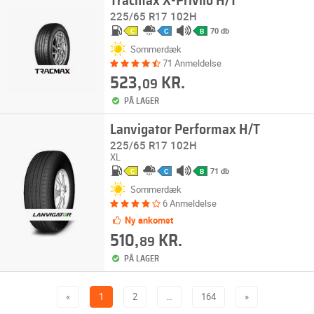
Tracmax X-Privilo H/T
225/65 R17 102H
70 db
C
C
B
Sommerdæk
71 Anmeldelse
523,
KR.
09
PÅ LAGER
Lanvigator Performax H/T
225/65 R17 102H
XL
71 db
C
C
B
Sommerdæk
6 Anmeldelse
Ny ankomst
510,
KR.
89
PÅ LAGER
«
1
2
…
164
»