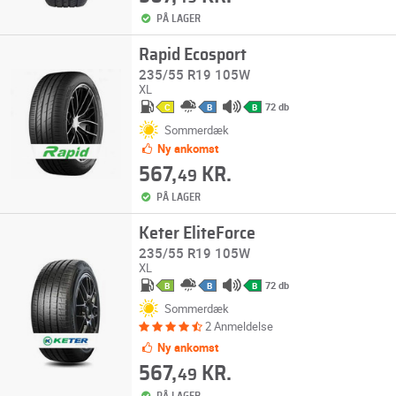
PÅ LAGER
Rapid Ecosport
235/55 R19 105W
XL
72 db
C
B
B
Sommerdæk
Ny ankomst
567,
KR.
49
PÅ LAGER
Keter EliteForce
235/55 R19 105W
XL
72 db
B
B
B
Sommerdæk
2 Anmeldelse
Ny ankomst
567,
KR.
49