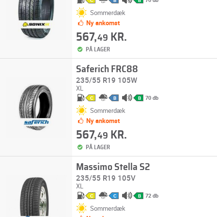
C
B
B
Sommerdæk
Ny ankomst
567,
KR.
49
PÅ LAGER
Saferich FRC88
235/55 R19 105W
XL
70 db
C
B
B
Sommerdæk
Ny ankomst
567,
KR.
49
PÅ LAGER
Massimo Stella S2
235/55 R19 105V
XL
72 db
C
C
B
Sommerdæk