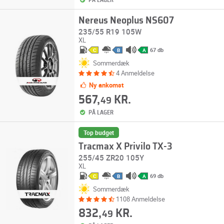
PÅ LAGER
Nereus Neoplus NS607
235/55 R19 105W
XL
67 db
C
B
A
Sommerdæk
4 Anmeldelse
Ny ankomst
567,
KR.
49
PÅ LAGER
Top budget
Tracmax X Privilo TX-3
255/45 ZR20 105Y
XL
69 db
C
B
A
Sommerdæk
1108 Anmeldelse
832,
KR.
49