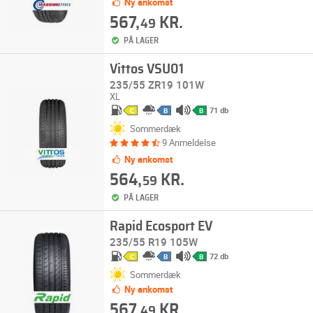
Ny ankomst
567,
KR.
49
PÅ LAGER
Vittos VSU01
235/55 ZR19 101W
XL
71 db
C
B
B
Sommerdæk
9 Anmeldelse
Ny ankomst
564,
KR.
59
PÅ LAGER
Rapid Ecosport EV
235/55 R19 105W
72 db
C
B
B
Sommerdæk
Ny ankomst
567,
KR.
49