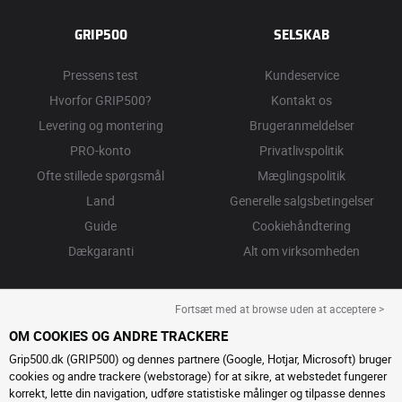
GRIP500
SELSKAB
Pressens test
Kundeservice
Hvorfor GRIP500?
Kontakt os
Levering og montering
Brugeranmeldelser
PRO-konto
Privatlivspolitik
Ofte stillede spørgsmål
Mæglingspolitik
Land
Generelle salgsbetingelser
Guide
Cookiehåndtering
Dækgaranti
Alt om virksomheden
Fortsæt med at browse uden at acceptere >
OM COOKIES OG ANDRE TRACKERE
Grip500.dk (GRIP500) og dennes partnere (Google, Hotjar, Microsoft) bruger
cookies og andre trackere (webstorage) for at sikre, at webstedet fungerer
korrekt, lette din navigation, udføre statistiske målinger og tilpasse dennes