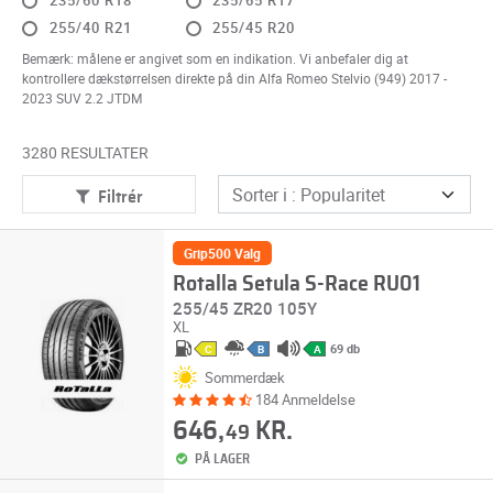
235/60 R18
235/65 R17
255/40 R21
255/45 R20
Bemærk: målene er angivet som en indikation. Vi anbefaler dig at
kontrollere dækstørrelsen direkte på din Alfa Romeo Stelvio (949) 2017 -
2023 SUV 2.2 JTDM
3280 RESULTATER
Filtrér
Grip500 Valg
Rotalla Setula S-Race RU01
255/45 ZR20 105Y
XL
69 db
C
B
A
Sommerdæk
184 Anmeldelse
646,
KR.
49
PÅ LAGER