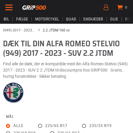
0
BIL
FÆLGE
MOTORCYKEL
QUAD
SNEKÆDER
OLIE
BUT
(949) 2017 - 2023...
2.2 JTDM 160 cv
DÆK TIL DIN ALFA ROMEO STELVIO
(949) 2017 - 2023 - SUV 2.2 JTDM
Find alle de dæk, der er kompatible med din Alfa Romeo Stelvio (949)
2017 - 2023 - SUV 2.2 JTDM til discountpris hos GRIP500 · Gratis,
hurtig forsendelse · Sikker betaling.
MÅL
ALLE
225/65 R17
235/55 R19