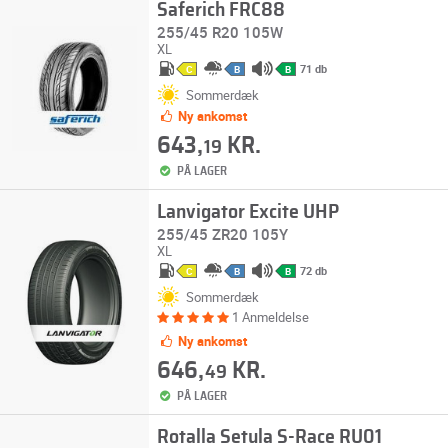
Saferich FRC88
255/45 R20 105W
XL
71 db
C
B
B
Sommerdæk
Ny ankomst
643,
KR.
19
PÅ LAGER
Lanvigator Excite UHP
255/45 ZR20 105Y
XL
72 db
C
B
B
Sommerdæk
1 Anmeldelse
Ny ankomst
646,
KR.
49
PÅ LAGER
Rotalla Setula S-Race RU01