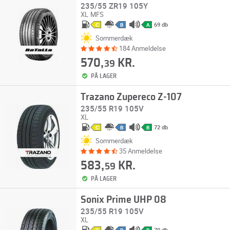
235/55 ZR19 105Y
XL
MFS
69 db
C
B
A
Sommerdæk
184 Anmeldelse
570,
KR.
39
PÅ LAGER
Trazano Zupereco Z-107
235/55 R19 105V
XL
72 db
C
B
B
Sommerdæk
35 Anmeldelse
583,
KR.
59
PÅ LAGER
Sonix Prime UHP 08
235/55 R19 105V
XL
70 db