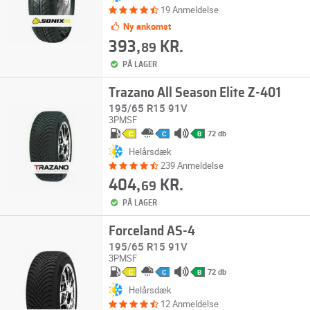
19 Anmeldelse
Ny ankomst
393,
KR.
89
PÅ LAGER
Trazano All Season Elite Z-401
195/65 R15 91V
3PMSF
72 db
C
C
B
Helårsdæk
239 Anmeldelse
404,
KR.
69
PÅ LAGER
Forceland AS-4
195/65 R15 91V
3PMSF
72 db
C
C
B
Helårsdæk
12 Anmeldelse