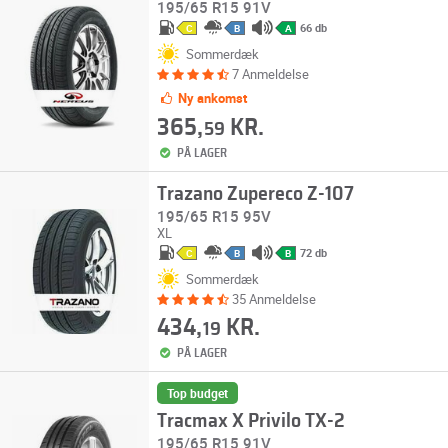
195/65 R15 91V
66 db
C
B
A
Sommerdæk
7 Anmeldelse
Ny ankomst
365,
KR.
59
PÅ LAGER
Trazano Zupereco Z-107
195/65 R15 95V
XL
72 db
C
B
B
Sommerdæk
35 Anmeldelse
434,
KR.
19
PÅ LAGER
Top budget
Tracmax X Privilo TX-2
195/65 R15 91V