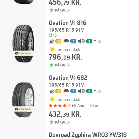
456,
KR.
79
PÅ LAGER
Ovation VI-816
195/65 R15 91V
M+S
71 db
D
C
B
Sommerdæk
796,
KR.
09
PÅ LAGER
Ovation VI-682
195/65 R15 91V
71 db
D
C
B
Sommerdæk
69 Anmeldelse
432,
KR.
39
PÅ LAGER
Dovroad Zyphira WRO3 YW318