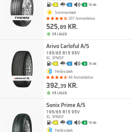
70 db
C
C
B
Sommerdæk
207 Anmeldelse
525,
KR.
89
PÅ LAGER
Arivo Carloful A/S
195/65 R15 95V
XL
3PMSF
70 db
C
C
B
Helårsdæk
44 Anmeldelse
392,
KR.
39
PÅ LAGER
Sonix Prime A/S
195/65 R15 95V
XL
3PMSF
70 db
C
C
B
Helårsdæk