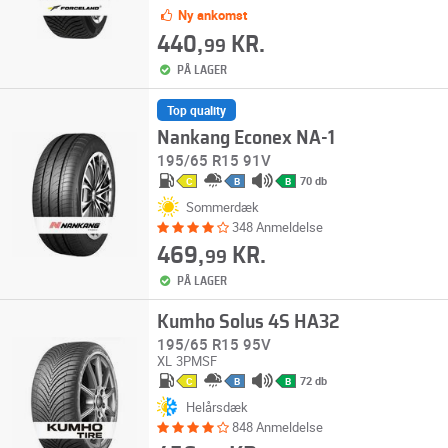
Ny ankomst
440,
KR.
99
PÅ LAGER
Top quality
Nankang Econex NA-1
195/65 R15 91V
70 db
C
B
B
Sommerdæk
348 Anmeldelse
469,
KR.
99
PÅ LAGER
Kumho Solus 4S HA32
195/65 R15 95V
XL
3PMSF
72 db
C
B
B
Helårsdæk
848 Anmeldelse