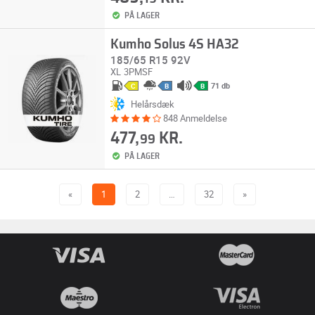
PÅ LAGER
Kumho Solus 4S HA32
185/65 R15 92V
XL
3PMSF
71 db
C
B
B
Helårsdæk
848 Anmeldelse
477,
KR.
99
PÅ LAGER
«
1
2
…
32
»