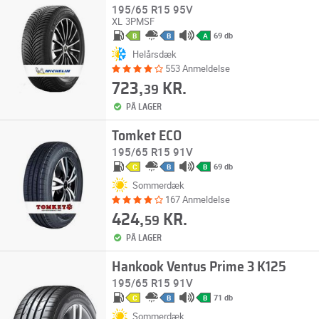
195/65 R15 95V
XL
3PMSF
69 db
B
B
A
Helårsdæk
553 Anmeldelse
723,
KR.
39
PÅ LAGER
Tomket ECO
195/65 R15 91V
69 db
C
B
B
Sommerdæk
167 Anmeldelse
424,
KR.
59
PÅ LAGER
Hankook Ventus Prime 3 K125
195/65 R15 91V
71 db
C
B
B
Sommerdæk