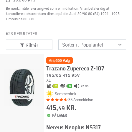
205/60 R15
Bemærk: målene er angivet som en indikation. Vi anbefaler dig at
kontrollere dækstørrelsen direkte på din Audi 80/90 80 (B4) 1991 - 1995
Limousine 80 2.8E
623 RESULTATER
Filtrér
Grip500 Valg
Trazano Zupereco Z-107
195/65 R15 95V
XL
72 db
C
B
Sommerdæk
35 Anmeldelse
415,
KR.
49
PÅ LAGER
Nereus Neoplus NS317