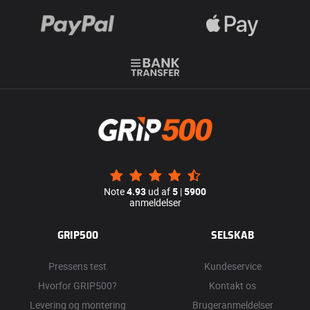
Note
4.93
ud af
5
|
5900
anmeldelser
GRIP500
SELSKAB
Pressens test
Kundeservice
Hvorfor GRIP500?
Kontakt os
Levering og montering
Brugeranmeldelser