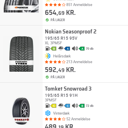
851 Anmeldelse
654,
KR.
69
PÅ LAGER
Nokian Seasonproof 2
195/65 R15 95V
XL
3PMSF
70 db
B
A
A
Helårsdæk
213 Anmeldelse
592,
KR.
49
PÅ LAGER
Tomket Snowroad 3
195/65 R15 91H
3PMSF
72 db
C
C
B
Vinterdæk
52 Anmeldelse
489,
KR.
19