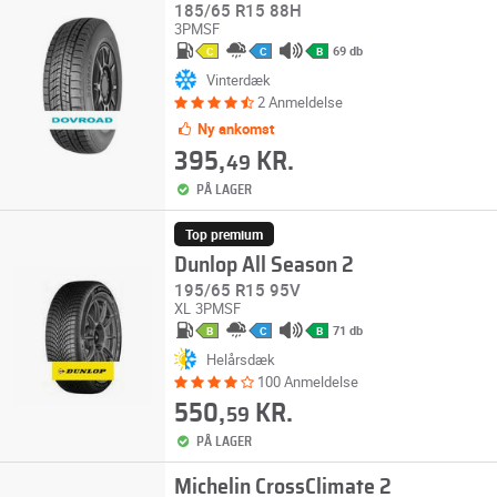
185/65 R15 88H
3PMSF
69 db
C
C
B
Vinterdæk
2 Anmeldelse
Ny ankomst
395,
KR.
49
PÅ LAGER
Top premium
Dunlop All Season 2
195/65 R15 95V
XL
3PMSF
71 db
B
C
B
Helårsdæk
100 Anmeldelse
550,
KR.
59
PÅ LAGER
Michelin CrossClimate 2