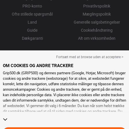
PRO-konto
Privatlivspolitik
Ofte stillede spørgsmål
Mæglingspolitik
Land
Generelle salgsbetingelser
Guide
Cookiehåndtering
Dækgaranti
Alt om virksomheden
Fortsæt med at browse uden at acceptere >
OM COOKIES OG ANDRE TRACKERE
Grip500.dk (GRIP500) og dennes partnere (Google, Hotjar, Microsoft) bruger
cookies og andre trackere (webstorage) for at sikre, at webstedet fungerer
korrekt, lette din navigation, udføre statistiske målinger og tilpasse dennes
annoncekampagner. Cookies og andre trackere, der er gemt på din enhed,
kan indeholde personlige data. Vi placerer ikke cookies eller andre trackere
uden dit informerede samtykke, undtagen dem, der er nødvendige for driften
af ​​webstedet. Vi gemmer dit valg i 6 måneder. Du kan når som helst trække
dit samtykke tilbage ved at gå til
siden med cookies og andre trackere
. Du
kan vælge at fortsætte med at browse uden at acceptere deponering af
cookies eller andre trackere. Afvisning forhindrer ikke adgang til tjenesterne
GRIP500. For mere information, inviterer vi dig til at konsultere
siden om