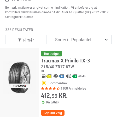
225/35 R18
Bemærk: målene er angivet som en indikation. Vi anbefaler dig at
kontrollere dækstørrelsen direkte på din Audi A1 Quattro (8X) 2012 - 2012
Schrägheck Quattro
336 RESULTATER
Filtrér
Top budget
Tracmax X Privilo TX-3
215/40 ZR17 87W
XL
69 db
C
B
A
Sommerdæk
1108 Anmeldelse
412,
KR.
99
PÅ LAGER
Grip500 Valg