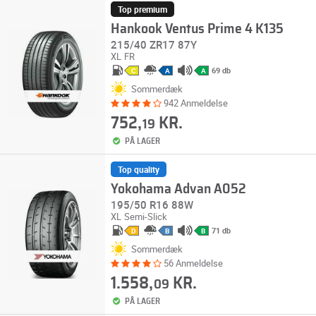
Top premium
Hankook Ventus Prime 4 K135
215/40 ZR17 87Y
XL
FR
69 db
C
A
A
Sommerdæk
942 Anmeldelse
752,
KR.
19
PÅ LAGER
Top quality
Yokohama Advan A052
195/50 R16 88W
XL
Semi-Slick
71 db
D
B
B
Sommerdæk
56 Anmeldelse
1.558,
KR.
09
PÅ LAGER