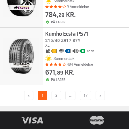
Sommerdæk
9 Anmeldelse
784,
KR.
29
PÅ LAGER
Kumho Ecsta PS71
215/40 ZR17 87Y
XL
72 db
D
A
B
Sommerdæk
484 Anmeldelse
671,
KR.
89
PÅ LAGER
«
1
2
…
17
»