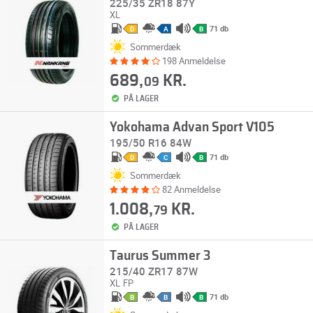
225/35 ZR18 87Y
XL
71 db
D
A
B
Sommerdæk
198 Anmeldelse
689,
KR.
09
PÅ LAGER
Yokohama Advan Sport V105
195/50 R16 84W
71 db
D
C
B
Sommerdæk
82 Anmeldelse
1.008,
KR.
79
PÅ LAGER
Taurus Summer 3
215/40 ZR17 87W
XL
FP
71 db
B
B
B