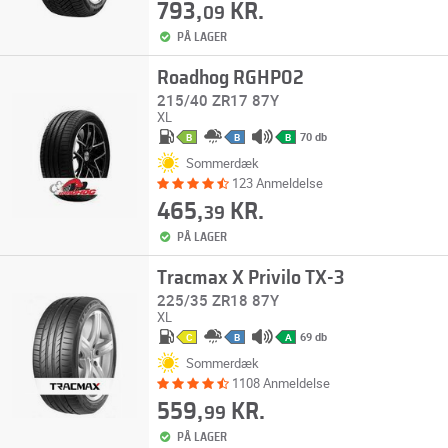
793,
KR.
09
PÅ LAGER
Roadhog RGHP02
215/40 ZR17 87Y
XL
70 db
B
B
B
Sommerdæk
123 Anmeldelse
465,
KR.
39
PÅ LAGER
Tracmax X Privilo TX-3
225/35 ZR18 87Y
XL
69 db
C
B
A
Sommerdæk
1108 Anmeldelse
559,
KR.
99
PÅ LAGER