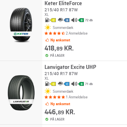
Keter EliteForce
215/40 R17 87W
XL
72 db
C
B
B
Sommerdæk
2 Anmeldelse
Ny ankomst
418,
KR.
89
PÅ LAGER
Lanvigator Excite UHP
215/40 R17 87W
XL
71 db
C
C
B
Sommerdæk
1 Anmeldelse
Ny ankomst
446,
KR.
89
PÅ LAGER