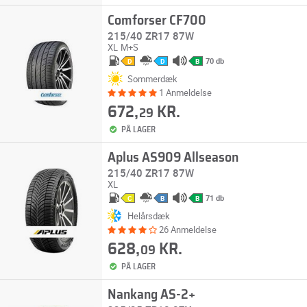
Comforser CF700
215/40 ZR17 87W
XL
M+S
70 db
D
D
B
Sommerdæk
1 Anmeldelse
672,
KR.
29
PÅ LAGER
Aplus AS909 Allseason
215/40 ZR17 87W
XL
71 db
C
B
B
Helårsdæk
26 Anmeldelse
628,
KR.
09
PÅ LAGER
Nankang AS-2+