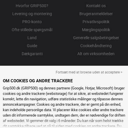
Hvorfor GRIP500?
Kontakt os
Levering og montering
Brugeranmeldelser
PRO-konto
Privatlivspolitik
Ofte stillede spørgsmål
Mæglingspolitik
Land
Generelle salgsbetingelser
Guide
Cookiehåndtering
Dækgaranti
Alt om virksomheden
Fortsæt med at browse uden at acceptere >
OM COOKIES OG ANDRE TRACKERE
Grip500.dk (GRIP500) og dennes partnere (Google, Hotjar, Microsoft) bruger
cookies og andre trackere (webstorage) for at sikre, at webstedet fungerer
korrekt, lette din navigation, udføre statistiske målinger og tilpasse dennes
annoncekampagner. Cookies og andre trackere, der er gemt på din enhed,
kan indeholde personlige data. Vi placerer ikke cookies eller andre trackere
uden dit informerede samtykke, undtagen dem, der er nødvendige for driften
af ​​webstedet. Vi gemmer dit valg i 6 måneder. Du kan når som helst trække
dit samtykke tilbage ved at gå til
siden med cookies og andre trackere
. Du