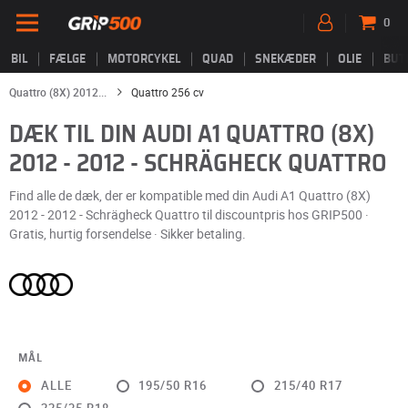
0
BIL
FÆLGE
MOTORCYKEL
QUAD
SNEKÆDER
OLIE
BUT
Quattro (8X) 2012...
Quattro 256 cv
DÆK TIL DIN AUDI A1 QUATTRO (8X)
2012 - 2012 - SCHRÄGHECK QUATTRO
Find alle de dæk, der er kompatible med din Audi A1 Quattro (8X)
2012 - 2012 - Schrägheck Quattro til discountpris hos GRIP500 ·
Gratis, hurtig forsendelse · Sikker betaling.
MÅL
ALLE
195/50 R16
215/40 R17