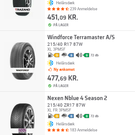
Helårsdæk
239 Anmeldelse
451,
KR.
09
PÅ LAGER
Windforce Terramaster A/S
215/40 R17 87W
XL
3PMSF
72 db
D
B
B
Helårsdæk
Ny ankomst
477,
KR.
69
PÅ LAGER
Nexen Nblue 4 Season 2
215/40 ZR17 87W
XL
FR
3PMSF
72 db
D
B
B
Helårsdæk
183 Anmeldelse