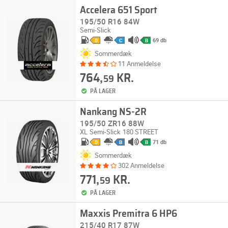
Accelera 651 Sport
195/50 R16 84W
Semi-Slick
69 db
D
C
B
Sommerdæk
11 Anmeldelse
764,
KR.
59
PÅ LAGER
Nankang NS-2R
195/50 ZR16 88W
XL
Semi-Slick
180 STREET
71 db
D
B
B
Sommerdæk
302 Anmeldelse
771,
KR.
59
PÅ LAGER
Maxxis Premitra 6 HP6
215/40 R17 87W