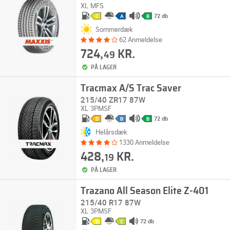
XL
MFS
72 db
C
A
B
Sommerdæk
62 Anmeldelse
724,
KR.
49
PÅ LAGER
Tracmax A/S Trac Saver
215/40 ZR17 87W
XL
3PMSF
72 db
D
B
B
Helårsdæk
1330 Anmeldelse
428,
KR.
19
PÅ LAGER
Trazano All Season Elite Z-401
215/40 R17 87W
XL
3PMSF
72 db
D
C