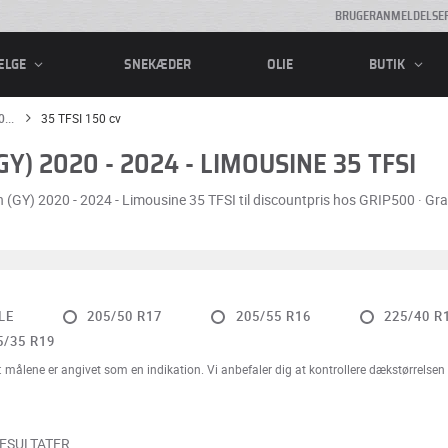
BRUGERANMELDELSE
SNEKÆDER
OLIE
ÆLGE
BUTIK
...
35 TFSI 150 cv
Y) 2020 - 2024 - LIMOUSINE 35 TFSI
 (GY) 2020 - 2024 - Limousine 35 TFSI til discountpris hos GRIP500 · Grati
LE
205/50 R17
205/55 R16
225/40 R
5/35 R19
målene er angivet som en indikation. Vi anbefaler dig at kontrollere dækstørrelse
RESULTATER