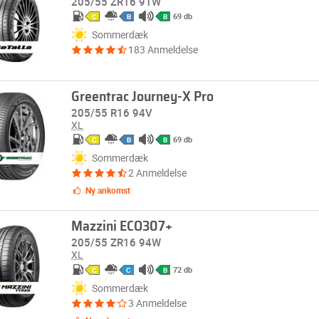
205/55 ZR16 91W
69 db
C
B
B
Sommerdæk
183 Anmeldelse
Greentrac Journey-X Pro
205/55 R16 94V
XL
69 db
C
B
B
Sommerdæk
2 Anmeldelse
Ny ankomst
Mazzini ECO307+
205/55 ZR16 94W
XL
72 db
C
C
B
Sommerdæk
3 Anmeldelse