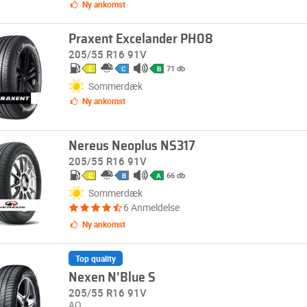
Ny ankomst
Praxent Excelander PH08
205/55 R16 91V
71 db
C
C
B
Sommerdæk
Ny ankomst
Nereus Neoplus NS317
205/55 R16 91V
66 db
C
B
A
Sommerdæk
6 Anmeldelse
Ny ankomst
Top quality
Nexen N'Blue S
205/55 R16 91V
AO