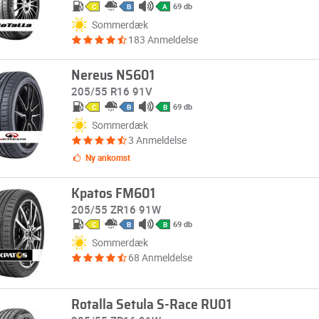
69 db
C
B
A
Sommerdæk
183 Anmeldelse
Nereus NS601
205/55 R16 91V
69 db
C
B
B
Sommerdæk
3 Anmeldelse
Ny ankomst
Kpatos FM601
205/55 ZR16 91W
69 db
C
B
B
Sommerdæk
68 Anmeldelse
Rotalla Setula S-Race RU01