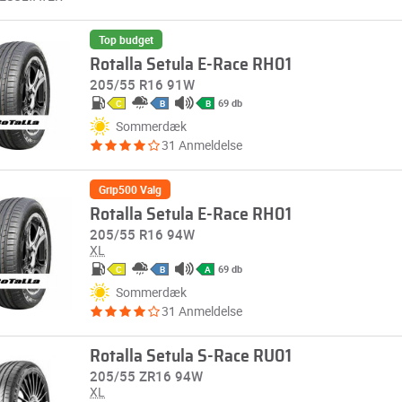
Top budget
Rotalla Setula E-Race RH01
205/55 R16 91W
69 db
C
B
B
Sommerdæk
31 Anmeldelse
Grip500 Valg
Rotalla Setula E-Race RH01
205/55 R16 94W
XL
69 db
C
B
A
Sommerdæk
31 Anmeldelse
Rotalla Setula S-Race RU01
205/55 ZR16 94W
XL