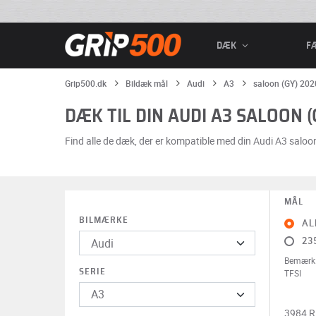
DÆK
F
Grip500.dk
Bildæk mål
Audi
A3
saloon (GY) 2020
DÆK TIL DIN AUDI A3 SALOON (G
Find alle de dæk, der er kompatible med din Audi A3 saloon
MÅL
BILMÆRKE
AL
23
Bemærk: 
SERIE
TFSI
3984 