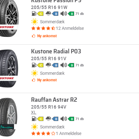
Kustone Passion P9
205/55 R16 91W
71 db
C
B
B
Sommerdæk
12 Anmeldelse
Ny ankomst
Kustone Radial P03
205/55 R16 91V
71 db
C
B
B
Sommerdæk
Ny ankomst
Rauffan Astrar R2
205/55 R16 94V
XL
71 db
C
B
B
Sommerdæk
1 Anmeldelse