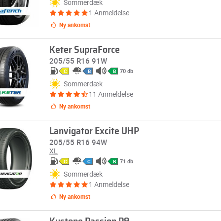
Sommerdæk
1 Anmeldelse
Ny ankomst
Keter SupraForce
205/55 R16 91W
70 db
C
B
B
Sommerdæk
11 Anmeldelse
Ny ankomst
Lanvigator Excite UHP
205/55 R16 94W
XL
71 db
C
C
B
Sommerdæk
1 Anmeldelse
Ny ankomst