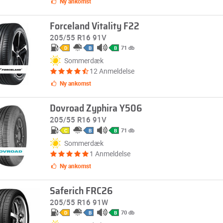
Ny ankomst
Forceland Vitality F22
205/55 R16 91V
71 db
D
B
B
Sommerdæk
12 Anmeldelse
Ny ankomst
Dovroad Zyphira Y506
205/55 R16 91V
71 db
C
B
B
Sommerdæk
1 Anmeldelse
Ny ankomst
Saferich FRC26
205/55 R16 91W
70 db
D
B
B