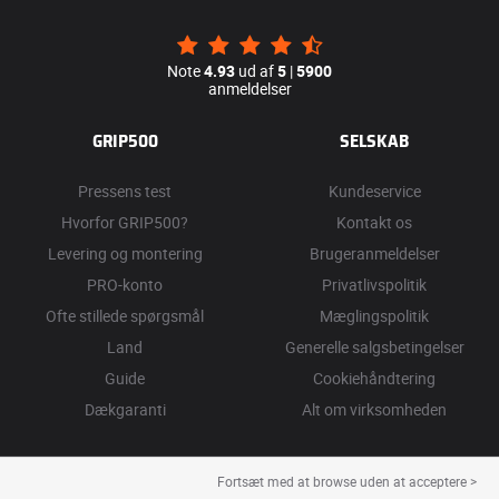
Note
4.93
ud af
5
|
5900
anmeldelser
GRIP500
SELSKAB
Pressens test
Kundeservice
Hvorfor GRIP500?
Kontakt os
Levering og montering
Brugeranmeldelser
PRO-konto
Privatlivspolitik
Ofte stillede spørgsmål
Mæglingspolitik
Land
Generelle salgsbetingelser
Guide
Cookiehåndtering
Dækgaranti
Alt om virksomheden
Fortsæt med at browse uden at acceptere >