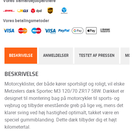
Vores samarbejdspartnere
Vores betalingsmetoder
BESKRIVELSE
ANMELDELSER
TESTET AF PRESSEN
MON
BESKRIVELSE
Motorcyklister, der både kører sportsligt og roligt, vil elske
Metzelers dæk Sportec M3 120/70 ZR17 58W. Dækket er
designet til montering bag på motorcykler til sports- og
vejbrug og tilbyder enestående greb på lige vej, mens det
klarer sving ved høj hastighed optimalt, takket være en
speciel gummiblanding. Dette dæk tilbyder dig et højt
kilometertal.