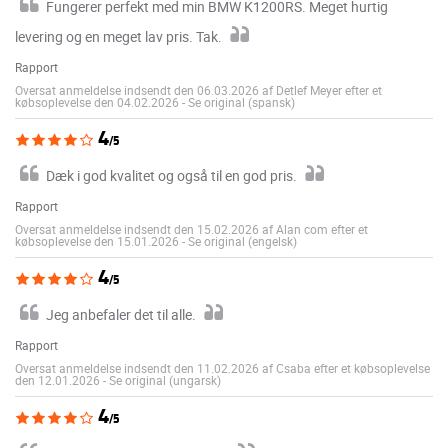
Fungerer perfekt med min BMW K1200RS. Meget hurtig
levering og en meget lav pris. Tak.
Rapport
Oversat anmeldelse indsendt den 06.03.2026 af Detlef Meyer efter et
købsoplevelse den 04.02.2026
-
Se original (spansk)
4
/5
Dæk i god kvalitet og også til en god pris.
Rapport
Oversat anmeldelse indsendt den 15.02.2026 af Alan com efter et
købsoplevelse den 15.01.2026
-
Se original (engelsk)
4
/5
Jeg anbefaler det til alle.
Rapport
Oversat anmeldelse indsendt den 11.02.2026 af Csaba efter et købsoplevelse
den 12.01.2026
-
Se original (ungarsk)
4
/5