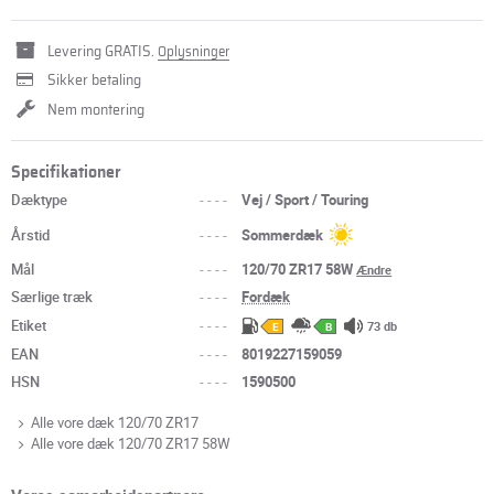
Levering GRATIS.
Oplysninger
Sikker betaling
Nem montering
Specifikationer
Dæktype
----
Vej / Sport / Touring
Årstid
----
Sommerdæk
Mål
----
120/70 ZR17 58W
Ændre
Særlige træk
----
Fordæk
Etiket
----
73 db
E
B
EAN
----
8019227159059
HSN
----
1590500
Alle vore dæk 120/70 ZR17
Alle vore dæk 120/70 ZR17 58W