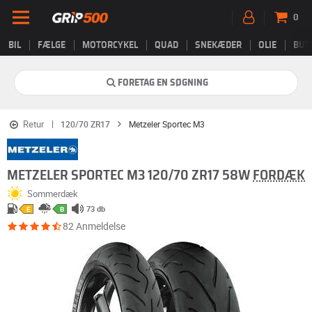
0
BIL
FÆLGE
MOTORCYKEL
QUAD
SNEKÆDER
OLIE
BUT
FORETAG EN SØGNING
Retur
120/70 ZR17
Metzeler Sportec M3
METZELER SPORTEC M3 120/70 ZR17 58W
FORDÆK
Sommerdæk
73 db
E
B
82 Anmeldelse