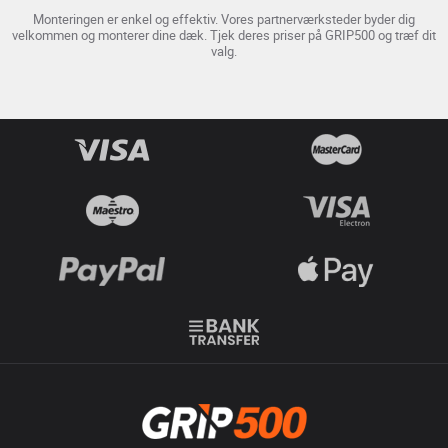
Monteringen er enkel og effektiv. Vores partnerværksteder byder dig
velkommen og monterer dine dæk. Tjek deres priser på GRIP500 og træf dit
valg.