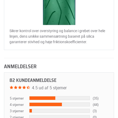
Sikrer kontrol over overstyring og balance i grebet over hele
linjen, dens unikke sammensætning baseret på silica
garanterer stivhed og høje friktionskoefficienter.
ANMELDELSER
82 KUNDEANMELDELSE
4.5 ud af 5 stjerner
5 stjerner
(35)
4 stjerner
(44)
3 stjerner
(3)
2 stjerner
(0)