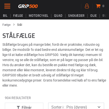
0
BIL
FÆLGE
MOTORCYKEL
QUAD
SNEKÆDER
OLIE
BUT
Fælge
Stål
STÅLFÆLGE
Stålfælge bruges på mange biler, fordi de er praktiske, robuste og
billige. De modstår fx stød bedre end aluminiumsfælge. Det er let og
lige til at købe stålfælge hos GRIP500. Vælg dit køretøj i menuen til
venstre, og se alle de stålfælge, som er på lager og passer på din bil.
Hvis du ønsker det, kan du bestille en pakke med fælge og dæk,
monteret eller ikke monteret, leveret direkte til dig og klar til brug.
GRIP500 tilbyder et bredt udvalg af stålfælge til meget
konkurrencedygtige priser. Gratis forsendelse ved køb af to ens fælge
eller mere.
904 RESULTATER
Filtrér