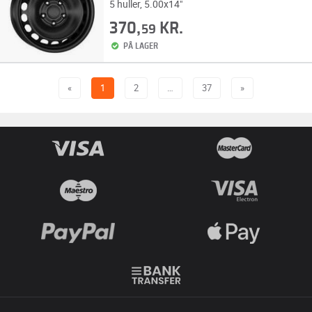
5 huller, 5.00x14"
370,
KR.
59
PÅ LAGER
«
1
2
…
37
»