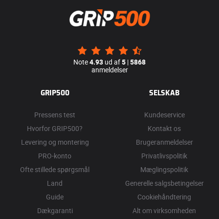
Note
4.93
ud af
5
|
5868
anmeldelser
GRIP500
SELSKAB
Pressens test
Kundeservice
Hvorfor GRIP500?
Kontakt os
Levering og montering
Brugeranmeldelser
PRO-konto
Privatlivspolitik
Ofte stillede spørgsmål
Mæglingspolitik
Land
Generelle salgsbetingelser
Guide
Cookiehåndtering
Dækgaranti
Alt om virksomheden