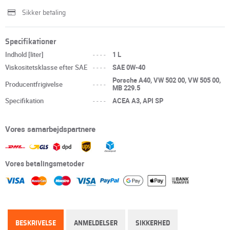
Sikker betaling
Specifikationer
Indhold [liter]
----
1 L
Viskositetsklasse efter SAE
----
SAE 0W-40
Porsche A40, VW 502 00, VW 505 00,
Producentfrigivelse
----
MB 229.5
Specifikation
----
ACEA A3, API SP
Vores samarbejdspartnere
Vores betalingsmetoder
BESKRIVELSE
ANMELDELSER
SIKKERHED