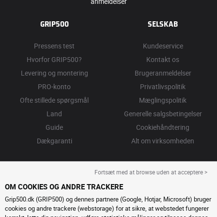
anmeldelser
GRIP500
SELSKAB
Pressens test
Kundeservice
Hvorfor GRIP500?
Kontakt os
Levering og montering
Brugeranmeldelser
PRO-konto
Privatlivspolitik
Ofte stillede spørgsmål
Mæglingspolitik
Land
Generelle salgsbetingelser
Guide
Cookiehåndtering
Dækgaranti
Alt om virksomheden
Fortsæt med at browse uden at acceptere >
OM COOKIES OG ANDRE TRACKERE
Grip500.dk (GRIP500) og dennes partnere (Google, Hotjar, Microsoft) bruger
cookies og andre trackere (webstorage) for at sikre, at webstedet fungerer