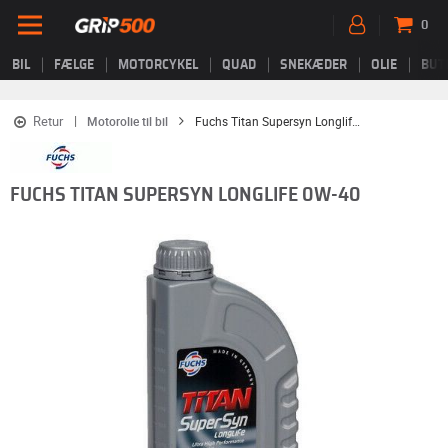
0
BIL
FÆLGE
MOTORCYKEL
QUAD
SNEKÆDER
OLIE
BUT
Retur
Motorolie til bil
Fuchs Titan Supersyn Longlife 0W-40
FUCHS TITAN SUPERSYN LONGLIFE 0W-40