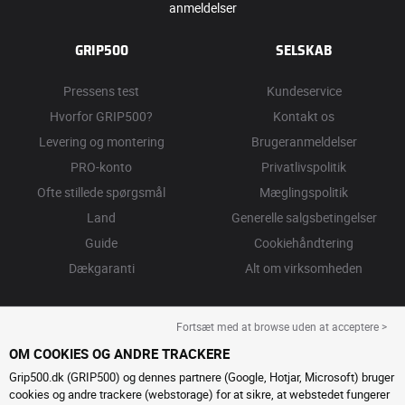
anmeldelser
GRIP500
SELSKAB
Pressens test
Kundeservice
Hvorfor GRIP500?
Kontakt os
Levering og montering
Brugeranmeldelser
PRO-konto
Privatlivspolitik
Ofte stillede spørgsmål
Mæglingspolitik
Land
Generelle salgsbetingelser
Guide
Cookiehåndtering
Dækgaranti
Alt om virksomheden
Fortsæt med at browse uden at acceptere >
OM COOKIES OG ANDRE TRACKERE
Grip500.dk (GRIP500) og dennes partnere (Google, Hotjar, Microsoft) bruger
cookies og andre trackere (webstorage) for at sikre, at webstedet fungerer