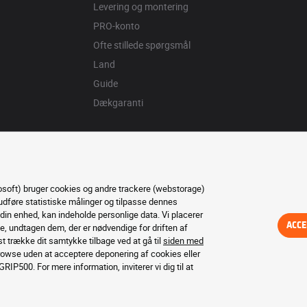
Levering og montering
PRO-konto
Ofte stillede spørgsmål
Land
Guide
Dækgaranti
osoft) bruger cookies og andre trackere (webstorage)
, udføre statistiske målinger og tilpasse dennes
in enhed, kan indeholde personlige data. Vi placerer
ACCE
 undtagen dem, der er nødvendige for driften af ​​
t trække dit samtykke tilbage ved at gå til
siden med
rowse uden at acceptere deponering af cookies eller
RIP500. For mere information, inviterer vi dig til at