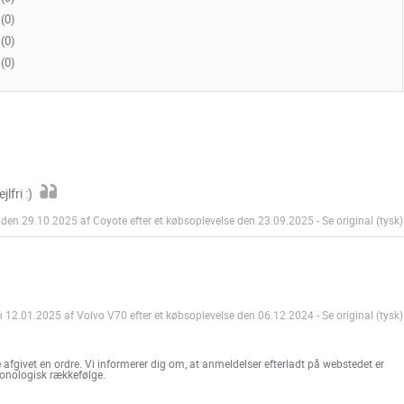
(0)
(0)
(0)
lfri :)
den 29.10.2025 af Coyote efter et købsoplevelse den 23.09.2025
-
Se original (tysk)
 12.01.2025 af Volvo V70 efter et købsoplevelse den 06.12.2024
-
Se original (tysk)
afgivet en ordre. Vi informerer dig om, at anmeldelser efterladt på webstedet er
kronologisk rækkefølge.