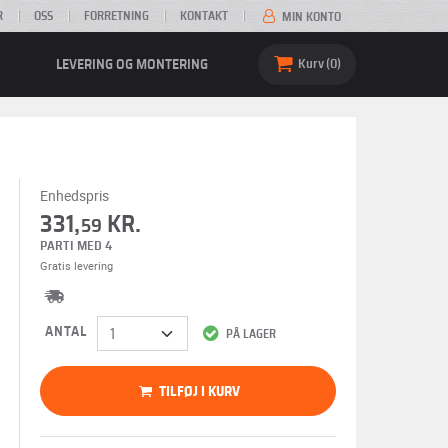
R
OSS
FORRETNING
KONTAKT
MIN KONTO
LEVERING OG MONTERING
Kurv
0
Enhedspris
331,
KR.
59
PARTI MED 4
Gratis levering
ANTAL
PÅ LAGER
TILFØJ I KURV