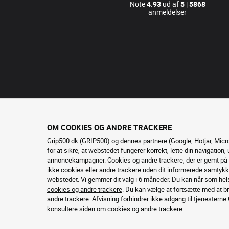
Note
4.93
ud af
5
|
5868
anmeldelser
OM COOKIES OG ANDRE TRACKERE
Grip500.dk (GRIP500) og dennes partnere (Google, Hotjar, Micr
for at sikre, at webstedet fungerer korrekt, lette din navigation
annoncekampagner. Cookies og andre trackere, der er gemt på d
ikke cookies eller andre trackere uden dit informerede samtykke,
webstedet. Vi gemmer dit valg i 6 måneder. Du kan når som hels
cookies og andre trackere
. Du kan vælge at fortsætte med at b
andre trackere. Afvisning forhindrer ikke adgang til tjenesterne G
konsultere
siden om cookies og andre trackere
.