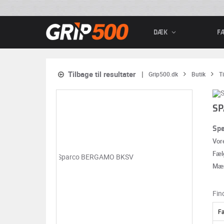
DÆK
F
Tilbage til resultater
Grip500.dk
Butik
T
SP
Spe
Vor
Fæl
Mæ
Fin
F