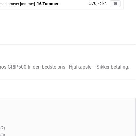
370,
kr.
16 Tommer
ælgdiameter [tommer]:
49
GRIP500 til den bedste pris · Hjulkapsler · Sikker betaling.
(2)
(0)