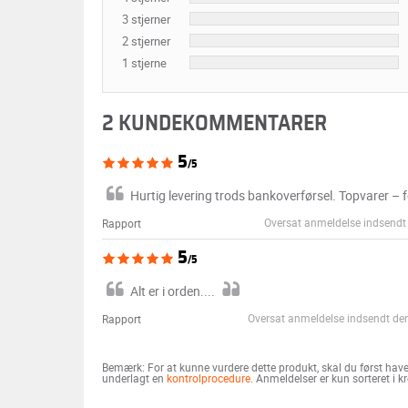
3 stjerner
2 stjerner
1 stjerne
2 KUNDEKOMMENTARER
5
/5
Hurtig levering trods bankoverførsel. Topvarer – fej
Oversat anmeldelse indsendt 
Rapport
5
/5
Alt er i orden....
Oversat anmeldelse indsendt den
Rapport
Bemærk: For at kunne vurdere dette produkt, skal du først have 
underlagt en
kontrolprocedure
. Anmeldelser er kun sorteret i 