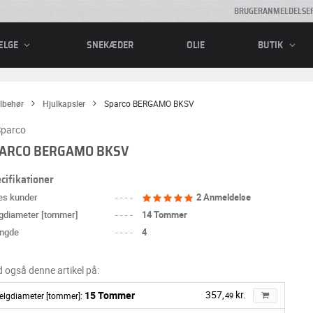
BRUGERANMELDELSE
SNEKÆDER
OLIE
ÆLGE
BUTIK
ilbehør
Hjulkapsler
Sparco BERGAMO BKSV
ARCO BERGAMO BKSV
cifikationer
es kunder
----
2 Anmeldelse
gdiameter [tommer]
----
14 Tommer
ngde
----
4
d også denne artikel på:
357,
kr.
15 Tommer
ælgdiameter [tommer]:
49