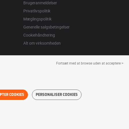
Brugeranmeldelser
Privatlivspolitik
Mæglingspolitik
Generelle salgsbetingelser
Cookiehåndtering
Alt om virksomheden
Fortsæt med at browse uden at acceptere >
PTER COOKIES
PERSONALISER COOKIES