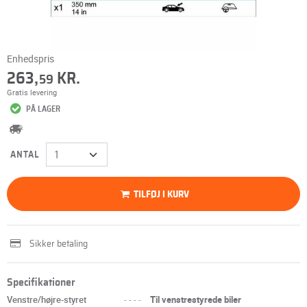
Enhedspris
263,
KR.
59
Gratis levering
PÅ LAGER
ANTAL
TILFØJ I KURV
Sikker betaling
Specifikationer
Venstre/højre-styret
----
Til venstrestyrede biler