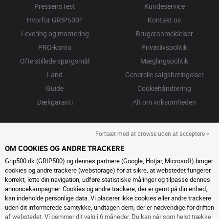
Pressens test
Kundeservice
Hvorfor GRIP500?
Kontakt os
Levering og montering
Brugeranmeldelser
PRO-konto
Privatlivspolitik
Ofte stillede spørgsmål
Mæglingspolitik
Land
Generelle salgsbetingelser
Guide
Cookiehåndtering
Dækgaranti
Alt om virksomheden
Fortsæt med at browse uden at acceptere >
OM COOKIES OG ANDRE TRACKERE
Grip500.dk (GRIP500) og dennes partnere (Google, Hotjar, Microsoft) bruger
cookies og andre trackere (webstorage) for at sikre, at webstedet fungerer
korrekt, lette din navigation, udføre statistiske målinger og tilpasse dennes
annoncekampagner. Cookies og andre trackere, der er gemt på din enhed,
kan indeholde personlige data. Vi placerer ikke cookies eller andre trackere
uden dit informerede samtykke, undtagen dem, der er nødvendige for driften
af ​​webstedet. Vi gemmer dit valg i 6 måneder. Du kan når som helst trække