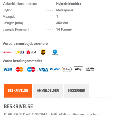
Viskerbladkonstruktion
----
Hybridviskerblad
Styling
----
Med spoiler
Mængde
----
1
Længde [mm]
----
350 Mm
Længde [tommer]
----
14 Tommer
Vores samarbejdspartnere
Vores betalingsmetoder
BESKRIVELSE
ANMELDELSER
SIKKERHED
BESKRIVELSE
SWF SWF DAS ORIGINAL HBLADE er tilgængelig hos