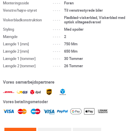
Monteringsside
----
Foran
Venstre/højre-styret
----
Til venstrestyrede biler
Fladblad-viskerblad, Viskerblad med
Viskerbladkonstruktion
----
optisk slitageadvarsel
Styling
----
Med spoiler
Mængde
----
2
Længde 1 [mm]
----
750 Mm
Længde 2 [mm]
----
650 Mm
Længde 1 [tommer]
----
30 Tommer
Længde 2 [tommer]
----
26 Tommer
Vores samarbejdspartnere
Vores betalingsmetoder