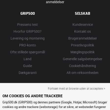
anmeldelser
GRIP500
SELSKAB
Pressens test
Kundeservice
Hvorfor GRIP500?
Kontakt os
Levering og montering
Brugeranmeldelser
PRO-konto
Privatlivspolitik
Ofte stillede spørgsmål
Mæglingspolitik
Land
Generelle salgsbetingelser
Guide
Cookiehåndtering
Dækgaranti
Alt om virksomheden
Fortsæt med at browse uden at acceptere >
OM COOKIES OG ANDRE TRACKERE
Grip500.dk (GRIP500) og dennes partnere (Google, Hotjar, Microsoft) bruger
cookies og andre trackere (webstorage) for at sikre, at webstedet fungerer