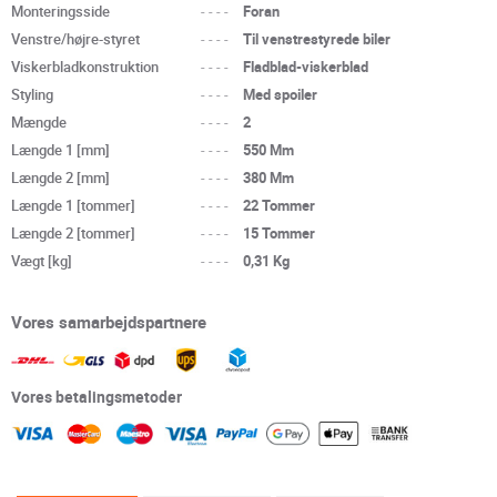
Monteringsside
----
Foran
Venstre/højre-styret
----
Til venstrestyrede biler
Viskerbladkonstruktion
----
Fladblad-viskerblad
Styling
----
Med spoiler
Mængde
----
2
Længde 1 [mm]
----
550 Mm
Længde 2 [mm]
----
380 Mm
Længde 1 [tommer]
----
22 Tommer
Længde 2 [tommer]
----
15 Tommer
Vægt [kg]
----
0,31 Kg
Vores samarbejdspartnere
Vores betalingsmetoder