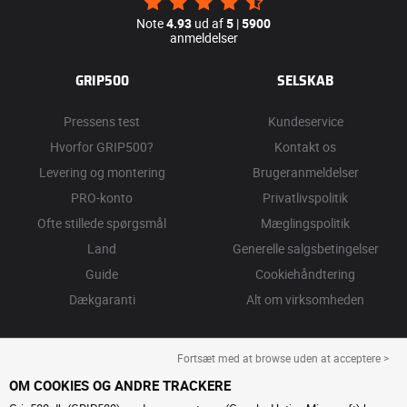
Note
4.93
ud af
5
|
5900
anmeldelser
GRIP500
SELSKAB
Pressens test
Kundeservice
Hvorfor GRIP500?
Kontakt os
Levering og montering
Brugeranmeldelser
PRO-konto
Privatlivspolitik
Ofte stillede spørgsmål
Mæglingspolitik
Land
Generelle salgsbetingelser
Guide
Cookiehåndtering
Dækgaranti
Alt om virksomheden
Fortsæt med at browse uden at acceptere >
OM COOKIES OG ANDRE TRACKERE