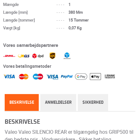
Mængde
----
1
Længde [mm]
----
380 Mm
Længde [tommer]
----
15 Tommer
Vægt [kg]
----
0,07 Kg
Vores samarbejdspartnere
Vores betalingsmetoder
BESKRIVELSE
ANMELDELSER
SIKKERHED
BESKRIVELSE
Valeo Valeo SILENCIO REAR er tilgængelig hos GRIP500 til
den bedste pris · Vinduesviskere · Sikker betaling.