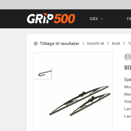
DÆK
F
Tilbage til resultater
Grip500.dk
Butik
T
BO
Spe
Mon
Mæ
Vis
Læn
Læn