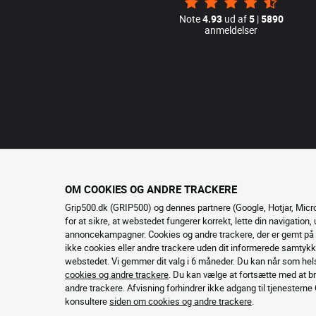
Note
4.93
ud af
5
|
5890
anmeldelser
OM COOKIES OG ANDRE TRACKERE
Grip500.dk (GRIP500) og dennes partnere (Google, Hotjar, Micr
for at sikre, at webstedet fungerer korrekt, lette din navigation
annoncekampagner. Cookies og andre trackere, der er gemt på d
ikke cookies eller andre trackere uden dit informerede samtykke,
webstedet. Vi gemmer dit valg i 6 måneder. Du kan når som hels
cookies og andre trackere
. Du kan vælge at fortsætte med at b
andre trackere. Afvisning forhindrer ikke adgang til tjenesterne G
konsultere
siden om cookies og andre trackere
.