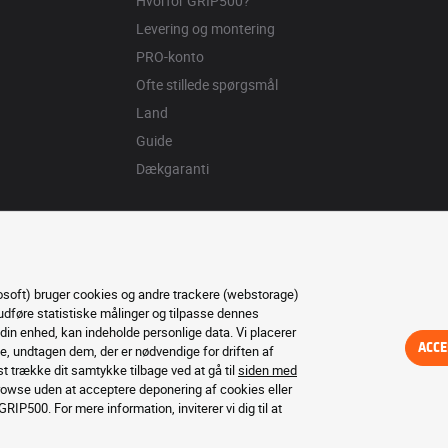
Hvorfor GRIP500?
Levering og montering
PRO-konto
Ofte stillede spørgsmål
Land
Guide
Dækgaranti
osoft) bruger cookies og andre trackere (webstorage)
, udføre statistiske målinger og tilpasse dennes
in enhed, kan indeholde personlige data. Vi placerer
ACCE
 undtagen dem, der er nødvendige for driften af ​​
t trække dit samtykke tilbage ved at gå til
siden med
rowse uden at acceptere deponering af cookies eller
RIP500. For mere information, inviterer vi dig til at