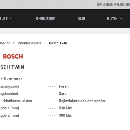
BRUGERANMELDELSE
SNEKÆDER
OLIE
ÆLGE
BUTIK
ilbehør
Vinduesviskere
Bosch Twin
SCH TWIN
cifikationer
teringsside
----
Foran
ngdeenhed
----
Sæt
kerbladkonstruktion
----
Bøjleviskerblad uden spoiler
gde 1 [mm]
----
530 Mm
gde 2 [mm]
----
380 Mm