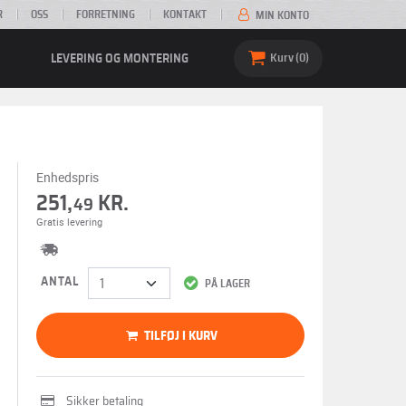
R
OSS
FORRETNING
KONTAKT
MIN KONTO
LEVERING OG MONTERING
Kurv
0
Enhedspris
251,
KR.
49
Gratis levering
ANTAL
PÅ LAGER
TILFØJ I KURV
Sikker betaling