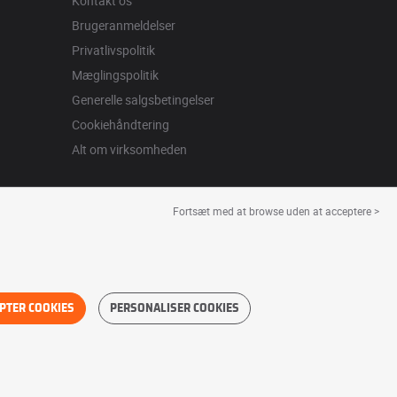
Kontakt os
Brugeranmeldelser
Privatlivspolitik
Mæglingspolitik
Generelle salgsbetingelser
Cookiehåndtering
Alt om virksomheden
Fortsæt med at browse uden at acceptere >
PTER COOKIES
PERSONALISER COOKIES