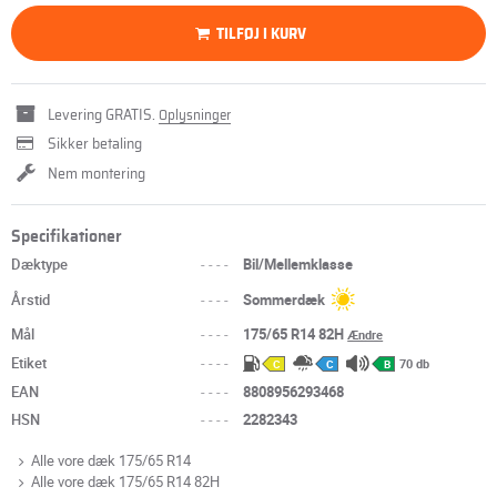
TILFØJ I KURV
Levering GRATIS.
Oplysninger
Sikker betaling
Nem montering
Specifikationer
Dæktype
----
Bil/Mellemklasse
Årstid
----
Sommerdæk
Mål
----
175/65 R14 82H
Ændre
Etiket
----
70 db
C
C
B
EAN
----
8808956293468
HSN
----
2282343
Alle vore dæk 175/65 R14
Alle vore dæk 175/65 R14 82H