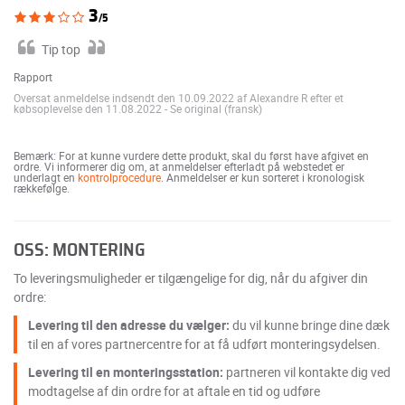
3
/5
Tip top
Rapport
Oversat anmeldelse indsendt den 10.09.2022 af Alexandre R efter et
købsoplevelse den 11.08.2022
-
Se original (fransk)
Bemærk: For at kunne vurdere dette produkt, skal du først have afgivet en
ordre. Vi informerer dig om, at anmeldelser efterladt på webstedet er
underlagt en
kontrolprocedure
. Anmeldelser er kun sorteret i kronologisk
rækkefølge.
OSS: MONTERING
To leveringsmuligheder er tilgængelige for dig, når du afgiver din
ordre:
Levering til den adresse du vælger:
du vil kunne bringe dine dæk
til en af vores partnercentre for at få udført monteringsydelsen.
Levering til en monteringsstation:
partneren vil kontakte dig ved
modtagelse af din ordre for at aftale en tid og udføre