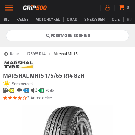
0
BIL
FÆLGE
MOTORCYKEL
QUAD
SNEKÆDER
OLIE
BUT
FORETAG EN SØGNING
Retur
175/65 R14
Marshal MH15
MARSHAL MH15 175/65 R14 82H
Sommerdæk
70 db
C
C
B
3 Anmeldelse