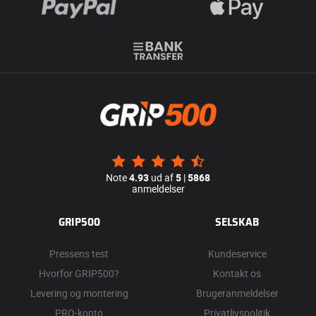
Note
4.93
ud af
5
|
5868
anmeldelser
GRIP500
SELSKAB
Pressens test
Kundeservice
Hvorfor GRIP500?
Kontakt os
Levering og montering
Brugeranmeldelser
PRO-konto
Privatlivspolitik