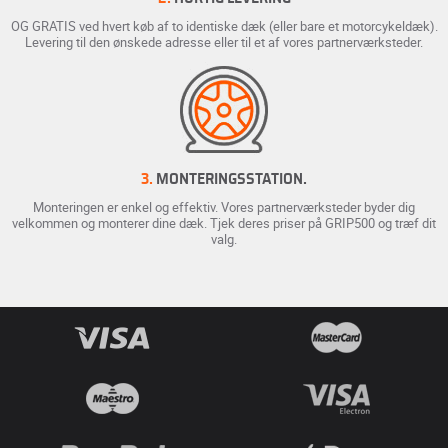
OG GRATIS ved hvert køb af to identiske dæk (eller bare et motorcykeldæk).
Levering til den ønskede adresse eller til et af vores partnerværksteder.
3.
MONTERINGSSTATION.
Monteringen er enkel og effektiv. Vores partnerværksteder byder dig
velkommen og monterer dine dæk. Tjek deres priser på GRIP500 og træf dit
valg.