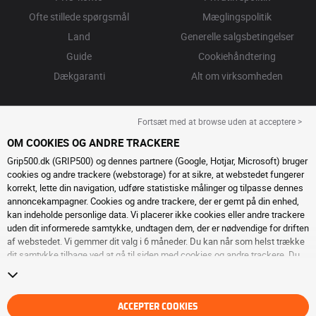
Ofte stillede spørgsmål
Mæglingspolitik
Land
Generelle salgsbetingelser
Guide
Cookiehåndtering
Dækgaranti
Alt om virksomheden
Fortsæt med at browse uden at acceptere >
OM COOKIES OG ANDRE TRACKERE
Grip500.dk (GRIP500) og dennes partnere (Google, Hotjar, Microsoft) bruger
cookies og andre trackere (webstorage) for at sikre, at webstedet fungerer
korrekt, lette din navigation, udføre statistiske målinger og tilpasse dennes
annoncekampagner. Cookies og andre trackere, der er gemt på din enhed,
kan indeholde personlige data. Vi placerer ikke cookies eller andre trackere
uden dit informerede samtykke, undtagen dem, der er nødvendige for driften
af ​​webstedet. Vi gemmer dit valg i 6 måneder. Du kan når som helst trække
dit samtykke tilbage ved at gå til
siden med cookies og andre trackere
. Du
kan vælge at fortsætte med at browse uden at acceptere deponering af
cookies eller andre trackere. Afvisning forhindrer ikke adgang til tjenesterne
GRIP500. For mere information, inviterer vi dig til at konsultere
siden om
cookies og andre trackere
.
ACCEPTER COOKIES