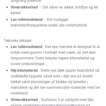
langvarig ydeevne.
Vintersikkerhed
– Det sikrer en sikker, holdbar og let
kørsel.
Lav rullemodstand
– Det muliggør
brændstofbesparelser under alle vinterforhold.
Tekniske detaljer:
Lav rullemodstand
: Det nye mønster er designet til at
holde mere gummi i kontakt med vejen, så slid sker
langsommere. Dette betyder højere kilometertal og
lavere omkostninger.
Høj kilometertal
: Dette nye dæk sparer brændstof på
sneklædte bygader såvel som i dyb sne på landet
takket være placeringen af blokke og lameller i
mønsteret og det nye sammensatte materiale med lav
modstand.
Vintersikkerhed
: SnoVanis 3 er udstyret med den
nyeste vinterdæksammensætningsteknologi for