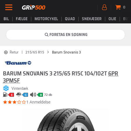
0
BIL
FÆLGE
MOTORCYKEL
QUAD
SNEKÆDER
OLIE
BUT
FORETAG EN SØGNING
Retur
215/65 R15
Barum Snovanis 3
BARUM SNOVANIS 3 215/65 R15C 104/102T
6PR
3PMSF
Vinterdæk
72 db
E
C
B
1 Anmeldelse