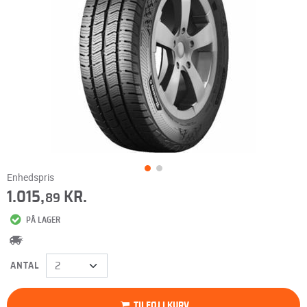
Enhedspris
1.015,
KR.
89
PÅ LAGER
ANTAL
TILFØJ I KURV