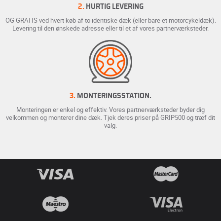
2.
HURTIG LEVERING
OG GRATIS ved hvert køb af to identiske dæk (eller bare et motorcykeldæk).
Levering til den ønskede adresse eller til et af vores partnerværksteder.
3.
MONTERINGSSTATION.
Monteringen er enkel og effektiv. Vores partnerværksteder byder dig
velkommen og monterer dine dæk. Tjek deres priser på GRIP500 og træf dit
valg.