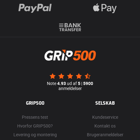
Note
4.93
ud af
5
|
5900
anmeldelser
GRIP500
SELSKAB
Pressens test
Kundeservice
Hvorfor GRIP500?
Kontakt os
Levering og montering
Brugeranmeldelser