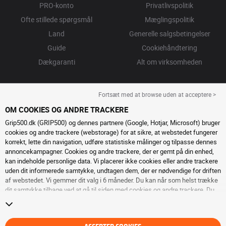
PRO-konto
Privatlivspolitik
Ofte stillede spørgsmål
Mæglingspolitik
Land
Generelle salgsbetingelser
Guide
Cookiehåndtering
Dækgaranti
Alt om virksomheden
Fortsæt med at browse uden at acceptere >
OM COOKIES OG ANDRE TRACKERE
Grip500.dk (GRIP500) og dennes partnere (Google, Hotjar, Microsoft) bruger
cookies og andre trackere (webstorage) for at sikre, at webstedet fungerer
korrekt, lette din navigation, udføre statistiske målinger og tilpasse dennes
annoncekampagner. Cookies og andre trackere, der er gemt på din enhed,
kan indeholde personlige data. Vi placerer ikke cookies eller andre trackere
uden dit informerede samtykke, undtagen dem, der er nødvendige for driften
af ​​webstedet. Vi gemmer dit valg i 6 måneder. Du kan når som helst trække
dit samtykke tilbage ved at gå til
siden med cookies og andre trackere
. Du
kan vælge at fortsætte med at browse uden at acceptere deponering af
cookies eller andre trackere. Afvisning forhindrer ikke adgang til tjenesterne
GRIP500. For mere information, inviterer vi dig til at konsultere
siden om