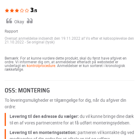
3
/5
Okay
Rapport
Oversat anmeldelse indsendt den 19.11.2022 af Vs efter et købsoplevelse den
21.10.2022
-
Se original (tysk)
Bemærk: For at kunne vurdere dette produkt, skal du først have afgivet en
ordre. Vi informerer dig om, at anmeldelser efterladt på webstedet er
underlagt en
kontrolprocedure
. Anmeldelser er kun sorteret i kronologisk
rækkefølge.
OSS: MONTERING
To leveringsmuligheder er tilgængelige for dig, når du afgiver din
ordre:
Levering til den adresse du vælger:
du vil kunne bringe dine dæk
til en af vores partnercentre for at få udført monteringsydelsen.
Levering til en monteringsstation:
partneren vil kontakte dig ved
modtagelse af din ordre for at aftale en tid og udføre