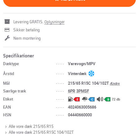
Levering GRATIS.
Oplysninger
Sikker betaling
Nem montering
Specifikationer
Dæktype
----
Varevogn/MPV
Årstid
----
Vinterdæk
Mål
----
215/65 R15C 104/102T
Ændre
Særlige træk
----
6PR
3PMSF
Etiket
----
72 db
E
C
B
EAN
----
4024063005686
HSN
----
04440660000
Alle vore dæk 215/65 R15
Alle vore dæk 215/65 R15C 104/102T