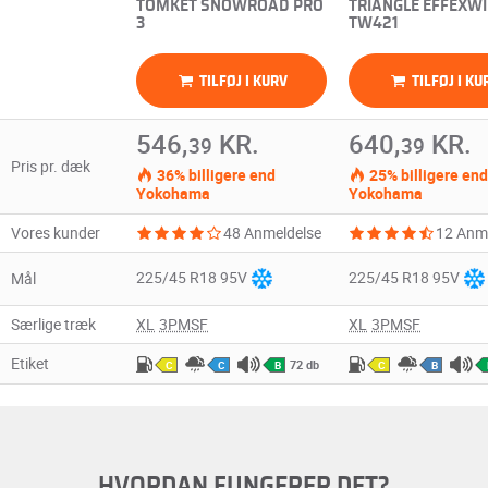
TOMKET SNOWROAD PRO
TRIANGLE EFFEXW
3
TW421
TILFØJ I KURV
TILFØJ I KU
546,
KR.
640,
KR.
39
39
Pris pr. dæk
36% billigere end
25% billigere end
Yokohama
Yokohama
Vores kunder
48 Anmeldelse
12 Anm
225/45 R18 95V
225/45 R18 95V
Mål
Særlige træk
XL
3PMSF
XL
3PMSF
Etiket
72 db
C
C
B
C
B
HVORDAN FUNGERER DET?