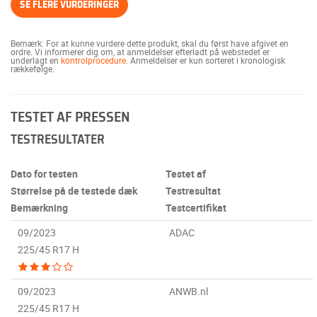
SE FLERE VURDERINGER
Bemærk: For at kunne vurdere dette produkt, skal du først have afgivet en
ordre. Vi informerer dig om, at anmeldelser efterladt på webstedet er
underlagt en
kontrolprocedure
. Anmeldelser er kun sorteret i kronologisk
rækkefølge.
TESTET AF PRESSEN
TESTRESULTATER
Dato for testen
Testet af
Størrelse på de testede dæk
Testresultat
Bemærkning
Testcertifikat
09/2023
ADAC
225/45 R17 H
09/2023
ANWB.nl
225/45 R17 H