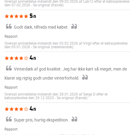
Oversat anmeldelse indsendt den 09.03.2026 af Lab12 efter et købsoplevelse
den 07.02.2026
-
Se original (fransk)
5
/5
Godt dæk, tilfreds med købet.
Rapport
Oversat anmeldelse indsendt den 05.02.2026 af Virgil efter et købsoplevelse
den 05.01.2026
-
Se original (nederlandsk)
4
/5
Vinterdæk af god kvalitet. Jeg har ikke kørt så meget, men de
klarer sig rigtig godt under vinterforhold.
Rapport
Oversat anmeldelse indsendt den 28.01.2026 af Serge D efter et
købsoplevelse den 29.12.2025
-
Se original (fransk)
4
/5
Super pris, hurtig ekspedition.
Rapport