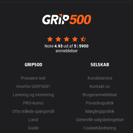
Note
4.93
ud af
5
|
5900
anmeldelser
GRIP500
SELSKAB
Pressens test
Kundeservice
Hvorfor GRIP500?
Kontakt os
Levering og montering
Brugeranmeldelser
PRO-konto
Privatlivspolitik
Ofte stillede spørgsmål
Mæglingspolitik
Land
Generelle salgsbetingelser
Guide
Cookiehåndtering