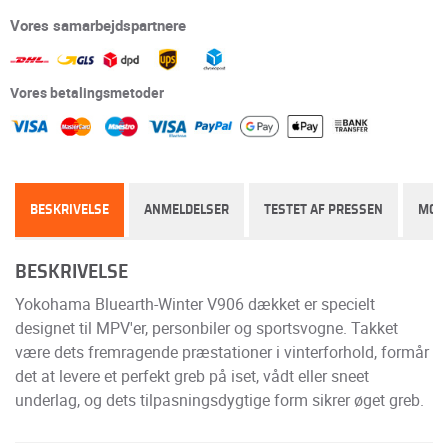
Vores samarbejdspartnere
Vores betalingsmetoder
BESKRIVELSE
ANMELDELSER
TESTET AF PRESSEN
MON
BESKRIVELSE
Yokohama Bluearth-Winter V906 dækket er specielt
designet til MPV'er, personbiler og sportsvogne. Takket
være dets fremragende præstationer i vinterforhold, formår
det at levere et perfekt greb på iset, vådt eller sneet
underlag, og dets tilpasningsdygtige form sikrer øget greb.