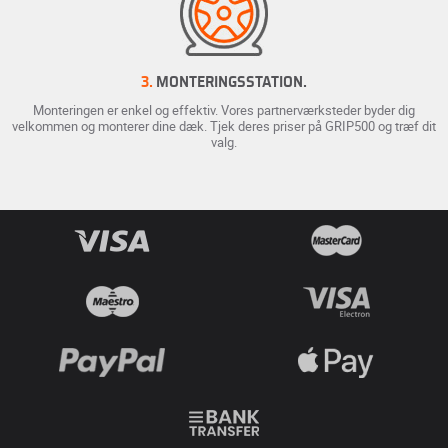
3.
MONTERINGSSTATION.
Monteringen er enkel og effektiv. Vores partnerværksteder byder dig
velkommen og monterer dine dæk. Tjek deres priser på GRIP500 og træf dit
valg.