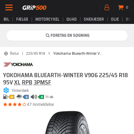
0
BIL
FÆLGE
MOTORCYKEL
QUAD
SNEKÆDER
OLIE
BUT
FORETAG EN SØGNING
Retur
225/45 R18
Yokohama Bluearth-Winter V906
YOKOHAMA BLUEARTH-WINTER V906 225/45 R18
95V
XL
RPB
3PMSF
Vinterdæk
71 db
D
B
B
47 Anmeldelse