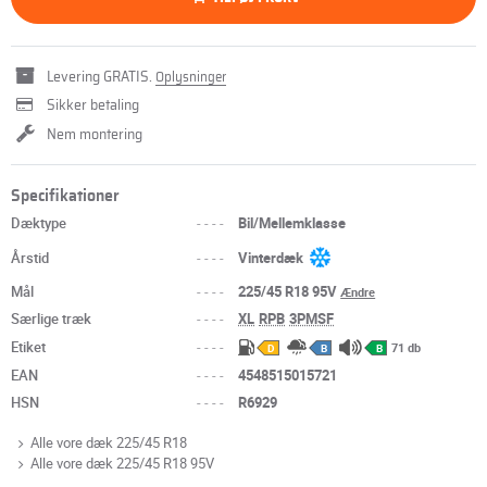
Levering GRATIS.
Oplysninger
Sikker betaling
Nem montering
Specifikationer
Dæktype
----
Bil/Mellemklasse
Årstid
----
Vinterdæk
Mål
----
225/45 R18 95V
Ændre
Særlige træk
----
XL
RPB
3PMSF
Etiket
----
71 db
D
B
B
EAN
----
4548515015721
HSN
----
R6929
Alle vore dæk 225/45 R18
Alle vore dæk 225/45 R18 95V