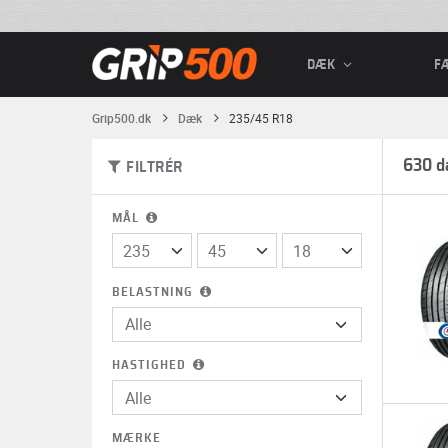
DÆK
F
Grip500.dk
Dæk
235/45 R18
630 d
FILTRÉR
MÅL
BELASTNING
HASTIGHED
MÆRKE