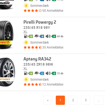
Sommerdæk
50 Anmeldelse
Pirelli Powergy 2
235/45 R18 98Y
XL
69 db
B
B
A
Sommerdæk
35 Anmeldelse
Aptany RA342
235/45 ZR18 98W
XL
72 db
B
C
B
Sommerdæk
12 Anmeldelse
«
1
2
3
…