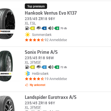
Top premium
Hankook Ventus Evo K137
235/45 ZR18 98Y
XL
FSL
70 db
C
A
B
Sommerdæk
92 Anmeldelse
Sonix Prime A/S
235/45 R18 98W
XL
3PMSF
72 db
C
C
B
Helårsdæk
19 Anmeldelse
Ny ankomst
Landspider Eurotraxx A/S
235/45 ZR18 98Y
XL
3PMSF