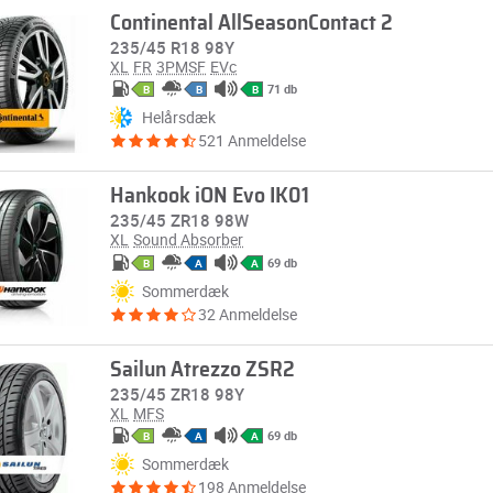
Continental AllSeasonContact 2
235/45 R18 98Y
XL
FR
3PMSF
EVc
71 db
B
B
B
Helårsdæk
521 Anmeldelse
Hankook iON Evo IK01
235/45 ZR18 98W
XL
Sound Absorber
69 db
B
A
A
Sommerdæk
32 Anmeldelse
Sailun Atrezzo ZSR2
235/45 ZR18 98Y
XL
MFS
69 db
B
A
A
Sommerdæk
198 Anmeldelse