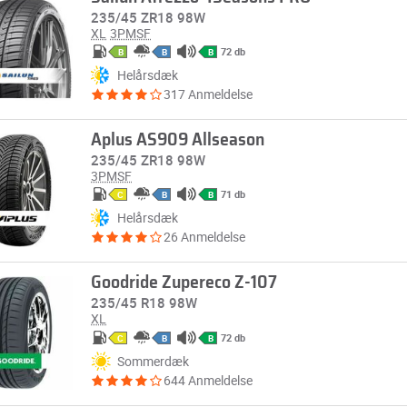
235/45 ZR18 98W
XL
3PMSF
72 db
B
B
B
Helårsdæk
317 Anmeldelse
Aplus AS909 Allseason
235/45 ZR18 98W
3PMSF
71 db
C
B
B
Helårsdæk
26 Anmeldelse
Goodride Zupereco Z-107
235/45 R18 98W
XL
72 db
C
B
B
Sommerdæk
644 Anmeldelse