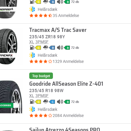
72 db
C
B
B
Helårsdæk
35 Anmeldelse
Tracmax A/S Trac Saver
235/45 ZR18 98Y
XL
3PMSF
72 db
C
B
B
Helårsdæk
1329 Anmeldelse
Top budget
Goodride AllSeason Elite Z-401
235/45 R18 98W
XL
3PMSF
72 db
C
C
B
Helårsdæk
2084 Anmeldelse
Sailun Atrezzo 4Seasons PRO