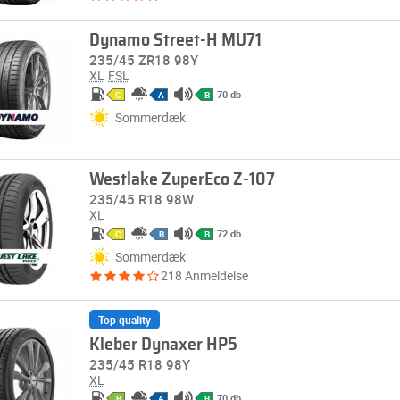
Dynamo Street-H MU71
235/45 ZR18 98Y
XL
FSL
70 db
C
A
B
Sommerdæk
Westlake ZuperEco Z-107
235/45 R18 98W
XL
72 db
C
B
B
Sommerdæk
218 Anmeldelse
Top quality
Kleber Dynaxer HP5
235/45 R18 98Y
XL
70 db
B
A
B