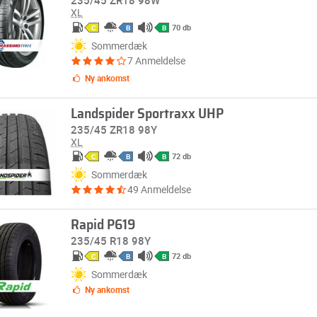
235/45 ZR18 98W
XL
70 db
C
B
B
Sommerdæk
7 Anmeldelse
Ny ankomst
Landspider Sportraxx UHP
235/45 ZR18 98Y
XL
72 db
C
B
B
Sommerdæk
49 Anmeldelse
Rapid P619
235/45 R18 98Y
72 db
C
B
B
Sommerdæk
Ny ankomst