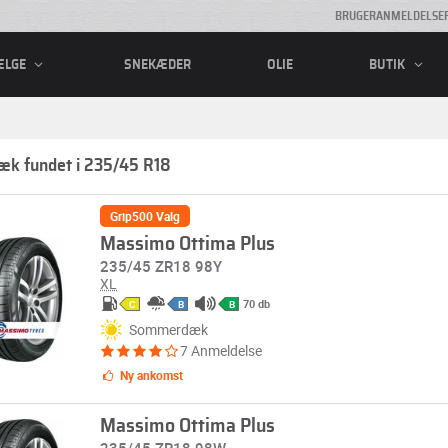
BRUGERANMELDELSE
SNEKÆDER
OLIE
ÆLGE
BUTIK
æk fundet i 235/45 R18
Grip500 Valg
Massimo Ottima Plus
235/45 ZR18 98Y
XL
70 db
C
B
B
Sommerdæk
7 Anmeldelse
Ny ankomst
Massimo Ottima Plus