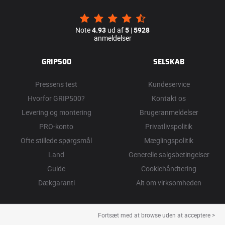
Note
4.93
ud af
5
|
5928
anmeldelser
GRIP500
SELSKAB
Pressens test
Kundeservice
Hvorfor GRIP500?
Kontakt os
Levering og montering
Brugeranmeldelser
PRO-konto
Privatlivspolitik
Ofte stillede spørgsmål
Mæglingspolitik
Land
Generelle salgsbetingelser
Guide
Cookiehåndtering
Dækgaranti
Alt om virksomheden
Fortsæt med at browse uden at acceptere >