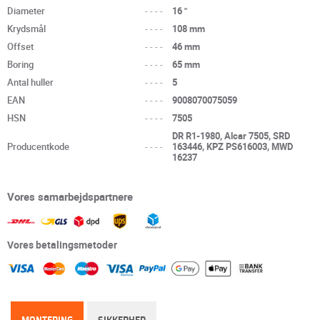
Diameter
----
16 "
Krydsmål
----
108 mm
Offset
----
46 mm
Boring
----
65 mm
Antal huller
----
5
EAN
----
9008070075059
HSN
----
7505
DR R1-1980, Alcar 7505, SRD
Producentkode
----
163446, KPZ PS616003, MWD
16237
Vores samarbejdspartnere
Vores betalingsmetoder