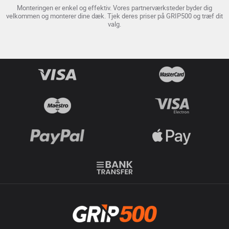
Monteringen er enkel og effektiv. Vores partnerværksteder byder dig
velkommen og monterer dine dæk. Tjek deres priser på GRIP500 og træf dit
valg.