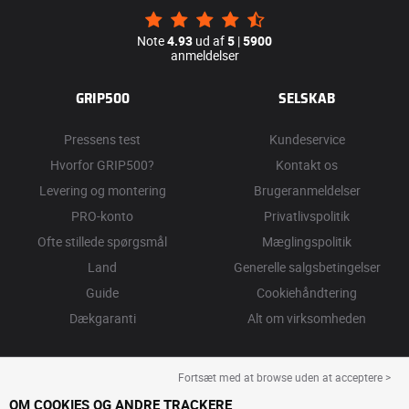
Note
4.93
ud af
5
|
5900
anmeldelser
GRIP500
SELSKAB
Pressens test
Kundeservice
Hvorfor GRIP500?
Kontakt os
Levering og montering
Brugeranmeldelser
PRO-konto
Privatlivspolitik
Ofte stillede spørgsmål
Mæglingspolitik
Land
Generelle salgsbetingelser
Guide
Cookiehåndtering
Dækgaranti
Alt om virksomheden
Fortsæt med at browse uden at acceptere >
OM COOKIES OG ANDRE TRACKERE