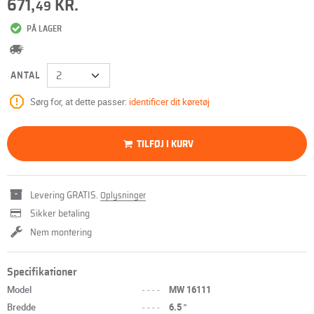
671,
KR.
49
PÅ LAGER
ANTAL
Sørg for, at dette passer:
identificer dit køretøj
TILFØJ I KURV
Levering GRATIS.
Oplysninger
Sikker betaling
Nem montering
Specifikationer
Model
----
MW 16111
Bredde
----
6.5 "