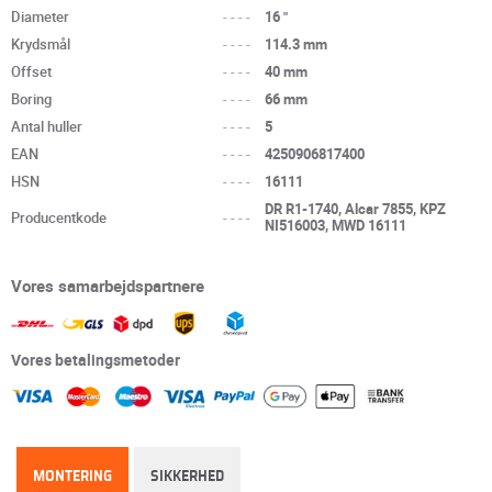
Diameter
----
16 "
Krydsmål
----
114.3 mm
Offset
----
40 mm
Boring
----
66 mm
Antal huller
----
5
EAN
----
4250906817400
HSN
----
16111
DR R1-1740, Alcar 7855, KPZ
Producentkode
----
NI516003, MWD 16111
Vores samarbejdspartnere
Vores betalingsmetoder
MONTERING
SIKKERHED