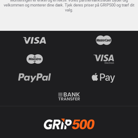
velkommen og monterer dine dæk. Tjek deres priser på GRIP500 og træf dit
valg.