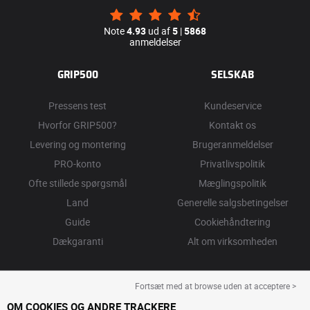
Note
4.93
ud af
5
|
5868
anmeldelser
GRIP500
SELSKAB
Pressens test
Kundeservice
Hvorfor GRIP500?
Kontakt os
Levering og montering
Brugeranmeldelser
PRO-konto
Privatlivspolitik
Ofte stillede spørgsmål
Mæglingspolitik
Land
Generelle salgsbetingelser
Guide
Cookiehåndtering
Dækgaranti
Alt om virksomheden
Fortsæt med at browse uden at acceptere >
OM COOKIES OG ANDRE TRACKERE