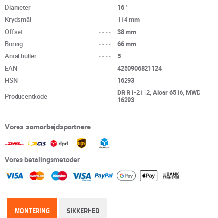
Diameter
----
16 "
Krydsmål
----
114 mm
Offset
----
38 mm
Boring
----
66 mm
Antal huller
----
5
EAN
----
4250906821124
HSN
----
16293
DR R1-2112, Alcar 6516, MWD
Producentkode
----
16293
Vores samarbejdspartnere
Vores betalingsmetoder
MONTERING
SIKKERHED