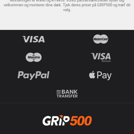
velkommen og monterer dine dæk. Tjek deres priser på GRIP500 og træf dit
valg.