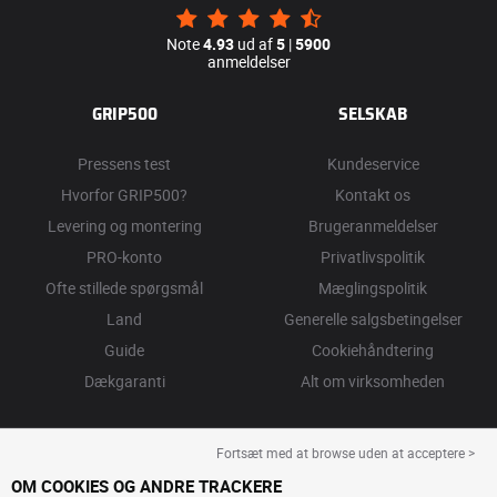
Note
4.93
ud af
5
|
5900
anmeldelser
GRIP500
SELSKAB
Pressens test
Kundeservice
Hvorfor GRIP500?
Kontakt os
Levering og montering
Brugeranmeldelser
PRO-konto
Privatlivspolitik
Ofte stillede spørgsmål
Mæglingspolitik
Land
Generelle salgsbetingelser
Guide
Cookiehåndtering
Dækgaranti
Alt om virksomheden
Fortsæt med at browse uden at acceptere >
OM COOKIES OG ANDRE TRACKERE