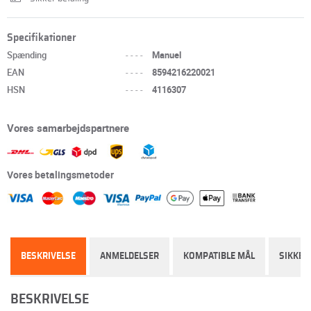
Specifikationer
Spænding
----
Manuel
EAN
----
8594216220021
HSN
----
4116307
Vores samarbejdspartnere
Vores betalingsmetoder
BESKRIVELSE
ANMELDELSER
KOMPATIBLE MÅL
SIKKER
BESKRIVELSE