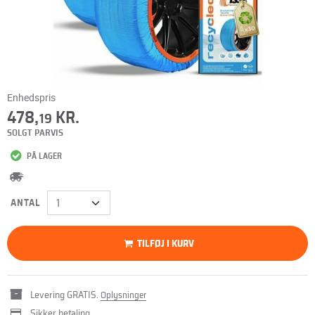
Enhedspris
478,
KR.
19
SOLGT PARVIS
PÅ LAGER
ANTAL
TILFØJ I KURV
Levering GRATIS.
Oplysninger
Sikker betaling