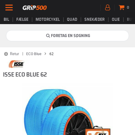
0
BIL
FÆLGE
MOTORCYKEL
QUAD
SNEKÆDER
OLIE
BUT
FORETAG EN SØGNING
Retur
ECO Blue
62
ISSE ECO BLUE 62