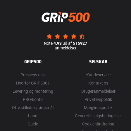
Note
4.93
ud af
5
|
5927
anmeldelser
GRIP500
SELSKAB
Pressens test
Kundeservice
Hvorfor GRIP500?
Kontakt os
Levering og montering
Brugeranmeldelser
PRO-konto
Privatlivspolitik
Ofte stillede spørgsmål
Mæglingspolitik
Land
Generelle salgsbetingelser
Guide
Cookiehåndtering