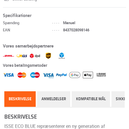
Specifikationer
Spænding
----
Manuel
EAN
----
8437028098146
Vores samarbejdspartnere
Vores betalingsmetoder
BESKRIVELSE
ANMELDELSER
KOMPATIBLE MÅL
SIKKER
BESKRIVELSE
ISSE ECO BLUE repræsenterer en ny generation af