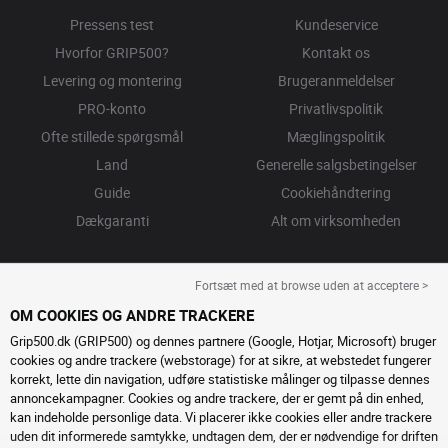
Pressens test
Kundeservice
Hvorfor GRIP500?
Kontakt os
Levering og montering
Brugeranmeldelser
PRO-konto
Privatlivspolitik
Ofte stillede spørgsmål
Mæglingspolitik
Land
Generelle salgsbetingelser
Guide
Cookiehåndtering
Dækgaranti
Alt om virksomheden
Fortsæt med at browse uden at acceptere >
OM COOKIES OG ANDRE TRACKERE
Grip500.dk (GRIP500) og dennes partnere (Google, Hotjar, Microsoft) bruger
cookies og andre trackere (webstorage) for at sikre, at webstedet fungerer
korrekt, lette din navigation, udføre statistiske målinger og tilpasse dennes
annoncekampagner. Cookies og andre trackere, der er gemt på din enhed,
kan indeholde personlige data. Vi placerer ikke cookies eller andre trackere
uden dit informerede samtykke, undtagen dem, der er nødvendige for driften