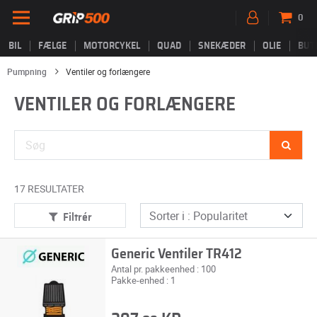
0
BIL
FÆLGE
MOTORCYKEL
QUAD
SNEKÆDER
OLIE
BUT
Pumpning
Ventiler og forlængere
VENTILER OG FORLÆNGERE
17 RESULTATER
Filtrér
Generic Ventiler TR412
Antal pr. pakkeenhed : 100
Pakke-enhed : 1