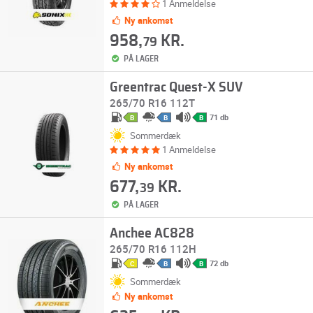
1 Anmeldelse
Ny ankomst
958,
KR.
79
PÅ LAGER
Greentrac Quest-X SUV
265/70 R16 112T
71 db
B
B
B
Sommerdæk
1 Anmeldelse
Ny ankomst
677,
KR.
39
PÅ LAGER
Anchee AC828
265/70 R16 112H
72 db
C
B
B
Sommerdæk
Ny ankomst