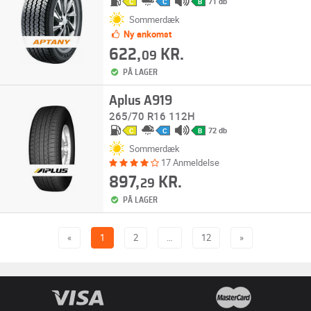
71 db
C
C
B
Sommerdæk
Ny ankomst
622,
KR.
09
PÅ LAGER
Aplus A919
265/70 R16 112H
72 db
C
C
B
Sommerdæk
17 Anmeldelse
897,
KR.
29
PÅ LAGER
«
1
2
…
12
»