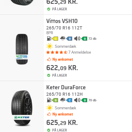
625,
KR.
29
PÅ LAGER
Vittos VSH10
265/70 R16 112T
8PR
72 db
C
B
B
Sommerdæk
7 Anmeldelse
Ny ankomst
622,
KR.
09
PÅ LAGER
Keter DuraForce
265/70 R16 112H
70 db
B
C
B
Sommerdæk
Ny ankomst
625,
KR.
29
PÅ LAGER