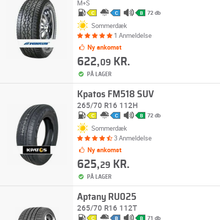
M+S
72 db
C
C
B
Sommerdæk
1 Anmeldelse
Ny ankomst
622,
KR.
09
PÅ LAGER
Kpatos FM518 SUV
265/70 R16 112H
72 db
C
C
B
Sommerdæk
3 Anmeldelse
Ny ankomst
625,
KR.
29
PÅ LAGER
Aptany RU025
265/70 R16 112T
71 db
C
B
B