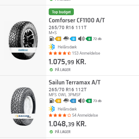
Top budget
Comforser CF1100 A/T
265/70 R16 111T
M+S
72 db
D
D
B
Helårsdæk
153 Anmeldelse
1.075,
KR.
99
PÅ LAGER
Sailun Terramax A/T
265/70 R16 112T
MFS
OWL
3PMSF
73 db
D
C
B
Helårsdæk
54 Anmeldelse
1.048,
KR.
39
PÅ LAGER