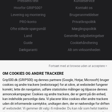
Pressens test
Kundeservice
Hvorfor GRIP500?
Kontakt os
Levering og montering
Brugeranmeldelser
PRO-konto
Privatlivspolitik
Ofte stillede spørgsmål
Mæglingspolitik
Land
Generelle salgsbetingelser
Guide
Cookiehåndtering
Dækgaranti
Alt om virksomheden
Fortsæt med at browse uden at acceptere >
OM COOKIES OG ANDRE TRACKERE
Grip500.dk (GRIP500) og dennes partnere (Google, Hotjar, Microsoft) bruger
cookies og andre trackere (webstorage) for at sikre, at webstedet fungerer
korrekt, lette din navigation, udføre statistiske målinger og tilpasse dennes
annoncekampagner. Cookies og andre trackere, der er gemt på din enhed,
kan indeholde personlige data. Vi placerer ikke cookies eller andre trackere
uden dit informerede samtykke, undtagen dem, der er nødvendige for driften
af ​​webstedet. Vi gemmer dit valg i 6 måneder. Du kan når som helst trække