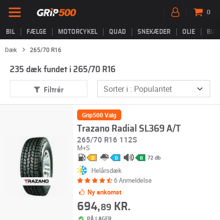
0
BIL
FÆLGE
MOTORCYKEL
QUAD
SNEKÆDER
OLIE
BUT
Dæk
265/70 R16
235 dæk fundet i 265/70 R16
Filtrér
Grip500 Valg
Trazano Radial SL369 A/T
265/70 R16 112S
M+S
72 db
D
D
B
Helårsdæk
6 Anmeldelse
Ny ankomst
694,
KR.
89
PÅ LAGER