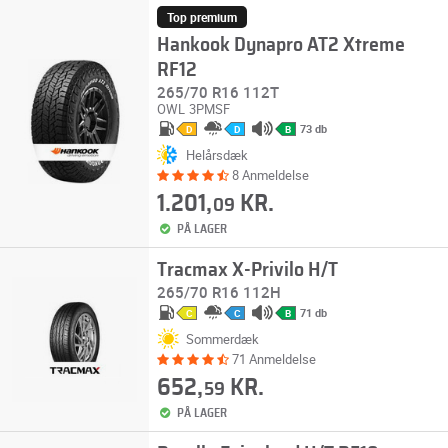
Top premium
Hankook Dynapro AT2 Xtreme
RF12
265/70 R16 112T
OWL
3PMSF
73 db
D
D
B
Helårsdæk
8 Anmeldelse
1.201,
KR.
09
PÅ LAGER
Tracmax X-Privilo H/T
265/70 R16 112H
71 db
C
C
B
Sommerdæk
71 Anmeldelse
652,
KR.
59
PÅ LAGER