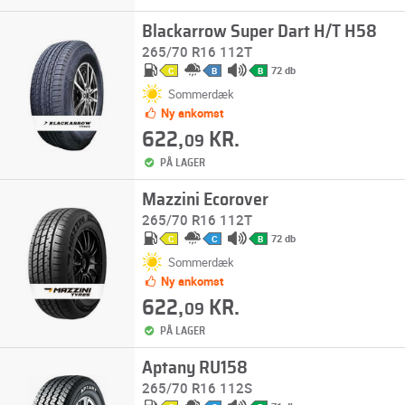
Blackarrow Super Dart H/T H58
265/70 R16 112T
72 db
C
B
B
Sommerdæk
Ny ankomst
622,
KR.
09
PÅ LAGER
Mazzini Ecorover
265/70 R16 112T
72 db
C
C
B
Sommerdæk
Ny ankomst
622,
KR.
09
PÅ LAGER
Aptany RU158
265/70 R16 112S