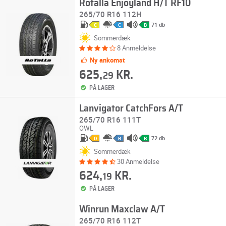
Rotalla Enjoyland H/T RF10
265/70 R16 112H
71 db
C
C
B
Sommerdæk
8 Anmeldelse
Ny ankomst
625,
KR.
29
PÅ LAGER
Lanvigator CatchFors A/T
265/70 R16 111T
OWL
72 db
D
B
B
Sommerdæk
30 Anmeldelse
624,
KR.
19
PÅ LAGER
Winrun Maxclaw A/T
265/70 R16 112T