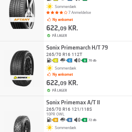
Sommerdæk
7 Anmeldelse
Ny ankomst
622,
KR.
09
PÅ LAGER
Sonix Primemarch H/T 79
265/70 R16 112T
70 db
C
C
B
Sommerdæk
Ny ankomst
622,
KR.
09
PÅ LAGER
Sonix Primemax A/T II
265/70 R16 121/118S
10PR
OWL
72 db
D
B
B
Sommerdæk