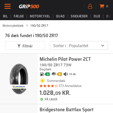
0
BIL
FÆLGE
MOTORCYKEL
QUAD
SNEKÆDER
OLIE
BUT
Motorcykeldæk
190/50 ZR17
76 dæk fundet i 190/50 ZR17
Filtrér
Michelin Pilot Power 2CT
190/50 ZR17 73W
Bagdæk
74 db
A
E
Sommerdæk
373 Anmeldelse
1.028,
KR.
09
PÅ LAGER
Bridgestone Battlax Sport