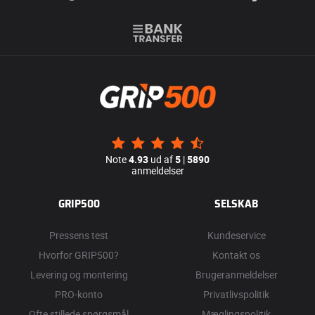
Note
4.93
ud af
5
|
5890
anmeldelser
GRIP500
SELSKAB
Pressens test
Kundeservice
Hvorfor GRIP500?
Kontakt os
Levering og montering
Brugeranmeldelser
PRO-konto
Privatlivspolitik
Ofte stillede spørgsmål
Mæglingspolitik