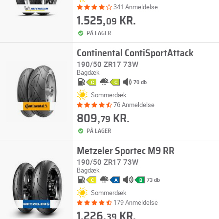
341 Anmeldelse
1.525,
KR.
09
PÅ LAGER
Continental ContiSportAttack
190/50 ZR17 73W
Bagdæk
70 db
C
C
Sommerdæk
76 Anmeldelse
809,
KR.
79
PÅ LAGER
Metzeler Sportec M9 RR
190/50 ZR17 73W
Bagdæk
73 db
C
A
B
Sommerdæk
179 Anmeldelse
1.226,
KR.
39