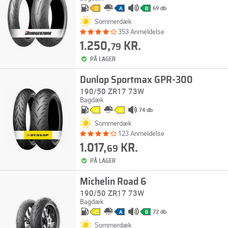
69 db
D
A
B
Sommerdæk
353 Anmeldelse
1.250,
KR.
79
PÅ LAGER
Dunlop Sportmax GPR-300
190/50 ZR17 73W
Bagdæk
74 db
D
D
Sommerdæk
123 Anmeldelse
1.017,
KR.
69
PÅ LAGER
Michelin Road 6
190/50 ZR17 73W
Bagdæk
72 db
C
A
B
Sommerdæk