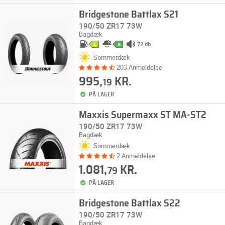
Bridgestone Battlax S21
190/50 ZR17 73W
Bagdæk
72 db
C
B
Sommerdæk
203 Anmeldelse
995,
KR.
19
PÅ LAGER
Maxxis Supermaxx ST MA-ST2
190/50 ZR17 73W
Bagdæk
Sommerdæk
2 Anmeldelse
1.081,
KR.
79
PÅ LAGER
Bridgestone Battlax S22
190/50 ZR17 73W
Bagdæk