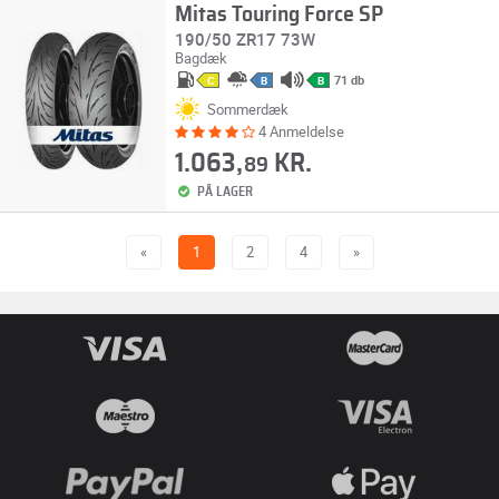
Mitas Touring Force SP
190/50 ZR17 73W
Bagdæk
71 db
C
B
B
Sommerdæk
4 Anmeldelse
1.063,
KR.
89
PÅ LAGER
«
1
2
4
»