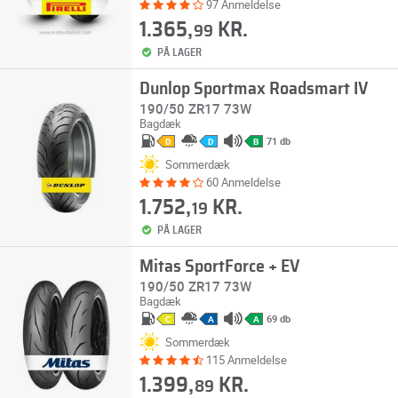
97 Anmeldelse
1.365,
KR.
99
PÅ LAGER
Dunlop Sportmax Roadsmart IV
190/50 ZR17 73W
Bagdæk
71 db
D
D
B
Sommerdæk
60 Anmeldelse
1.752,
KR.
19
PÅ LAGER
Mitas SportForce + EV
190/50 ZR17 73W
Bagdæk
69 db
C
A
A
Sommerdæk
115 Anmeldelse
1.399,
KR.
89