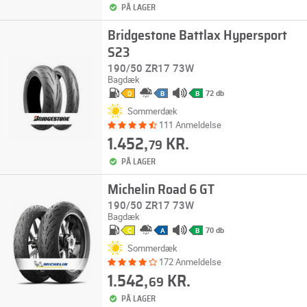
PÅ LAGER
Bridgestone Battlax Hypersport
S23
190/50 ZR17 73W
Bagdæk
72 db
D
B
B
Sommerdæk
111 Anmeldelse
1.452,
KR.
79
PÅ LAGER
Michelin Road 6 GT
190/50 ZR17 73W
Bagdæk
70 db
C
A
B
Sommerdæk
172 Anmeldelse
1.542,
KR.
69
PÅ LAGER