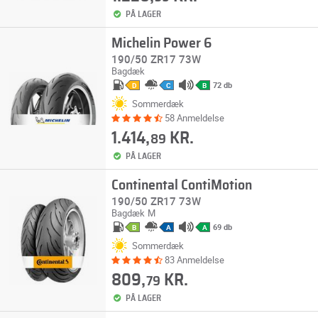
PÅ LAGER
Michelin Power 6
190/50 ZR17 73W
Bagdæk
72 db
D
C
B
Sommerdæk
58 Anmeldelse
1.414,
KR.
89
PÅ LAGER
Continental ContiMotion
190/50 ZR17 73W
Bagdæk
M
69 db
B
A
A
Sommerdæk
83 Anmeldelse
809,
KR.
79
PÅ LAGER