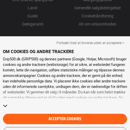
Land
Generelle salgsbetingelser
Guide
Cookiehåndtering
Dækgaranti
Alt om virksomheden
Fortsæt med at browse uden at acceptere >
OM COOKIES OG ANDRE TRACKERE
Grip500.dk (GRIP500) og dennes partnere (Google, Hotjar, Microsoft) bruger
cookies og andre trackere (webstorage) for at sikre, at webstedet fungerer
korrekt, lette din navigation, udføre statistiske målinger og tilpasse dennes
annoncekampagner. Cookies og andre trackere, der er gemt på din enhed,
kan indeholde personlige data. Vi placerer ikke cookies eller andre trackere
uden dit informerede samtykke, undtagen dem, der er nødvendige for driften
af ​​webstedet. Vi gemmer dit valg i 6 måneder. Du kan når som helst trække
dit samtykke tilbage ved at gå til
siden med cookies og andre trackere
. Du
kan vælge at fortsætte med at browse uden at acceptere deponering af
cookies eller andre trackere. Afvisning forhindrer ikke adgang til tjenesterne
GRIP500. For mere information, inviterer vi dig til at konsultere
siden om
cookies og andre trackere
.
ACCEPTER COOKIES