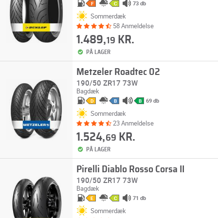
73 db
F
C
Sommerdæk
58 Anmeldelse
1.489,
KR.
19
PÅ LAGER
Metzeler Roadtec 02
190/50 ZR17 73W
Bagdæk
69 db
D
B
B
Sommerdæk
23 Anmeldelse
1.524,
KR.
69
PÅ LAGER
Pirelli Diablo Rosso Corsa II
190/50 ZR17 73W
Bagdæk
71 db
E
C
Sommerdæk