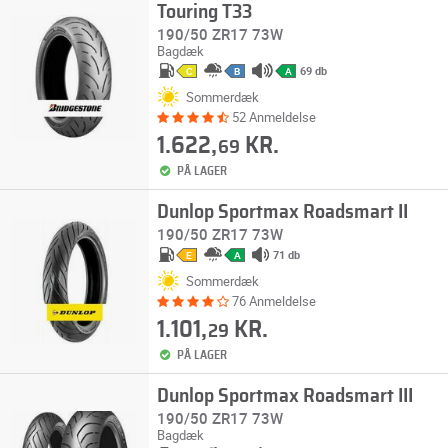
Touring T33
190/50 ZR17 73W
Bagdæk
69 db
C
B
A
Sommerdæk
52 Anmeldelse
1.622,
KR.
69
PÅ LAGER
Dunlop Sportmax Roadsmart II
190/50 ZR17 73W
71 db
E
A
Sommerdæk
76 Anmeldelse
1.101,
KR.
29
PÅ LAGER
Dunlop Sportmax Roadsmart III
190/50 ZR17 73W
Bagdæk